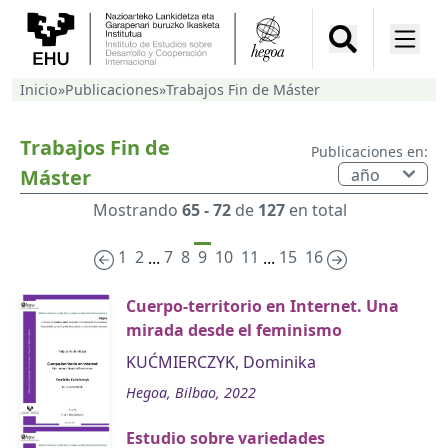
Inicio
»
Publicaciones
»
Trabajos Fin de Máster
Trabajos Fin de
Publicaciones en:
Máster
Mostrando
65 - 72
de
127
en total
1
2
7
8
9
10
11
15
16
...
...
Cuerpo-territorio en Internet. Una
mirada desde el feminismo
KUĆMIERCZYK, Dominika
Hegoa, Bilbao, 2022
Estudio sobre variedades