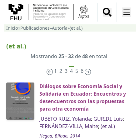
Inicio
»
Publicaciones
»
Autoría
»
(et al.)
(et al.)
Mostrando
25 - 32
de
48
en total
1
2
3
4
5
6
Diálogos sobre Economía Social y
Solidaria en Ecuador: Encuentros y
desencuentros con las propuestas
para otra economía
JUBETO RUIZ, Yolanda
;
GURIDI, Luis
;
FERNÁNDEZ-VILLA, Maite
;
(et al.)
Hegoa, Bilbao, 2014