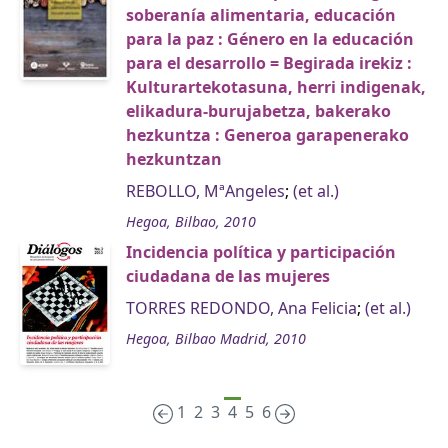
soberanía alimentaria, educación
para la paz : Género en la educación
para el desarrollo = Begirada irekiz :
Kulturartekotasuna, herri indigenak,
elikadura-burujabetza, bakerako
hezkuntza : Generoa garapenerako
hezkuntzan
REBOLLO, MªAngeles
;
(et al.)
Hegoa, Bilbao, 2010
Incidencia política y participación
ciudadana de las mujeres
TORRES REDONDO, Ana Felicia
;
(et al.)
Hegoa, Bilbao Madrid, 2010
1
2
3
4
5
6