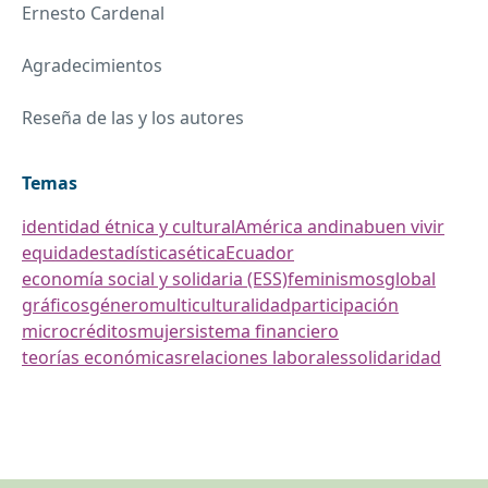
Ernesto Cardenal
Agradecimientos
Reseña de las y los autores
Temas
identidad étnica y cultural
América andina
buen vivir
equidad
estadísticas
ética
Ecuador
economía social y solidaria (ESS)
feminismos
global
gráficos
género
multiculturalidad
participación
microcréditos
mujer
sistema financiero
teorías económicas
relaciones laborales
solidaridad