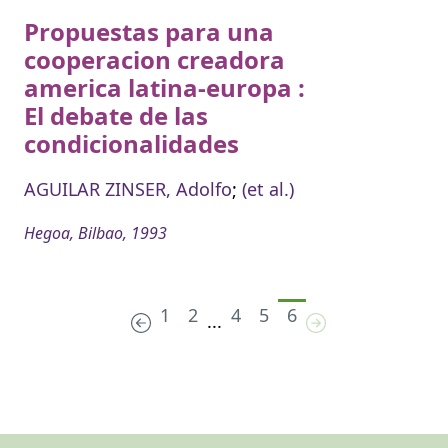
Propuestas para una
cooperacion creadora
america latina-europa :
El debate de las
condicionalidades
AGUILAR ZINSER, Adolfo
;
(et al.)
Hegoa, Bilbao, 1993
1
2
4
5
6
...