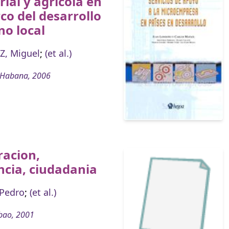
rial y agrícola en
co del desarrollo
o local
, Miguel
;
(et al.)
 Habana, 2006
racion,
ncia, ciudadania
 Pedro
;
(et al.)
bao, 2001