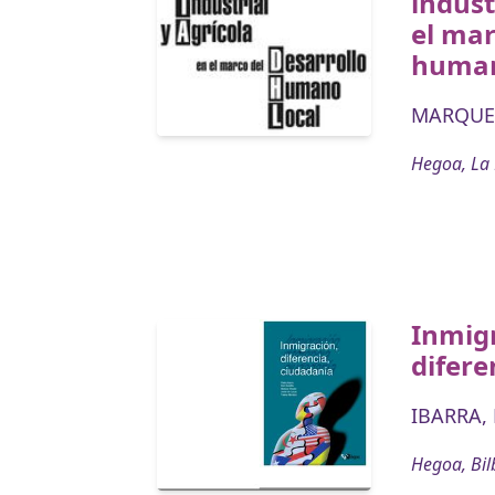
indust
el mar
human
MARQUEZ
Hegoa, La
Inmig
difere
IBARRA,
Hegoa, Bil