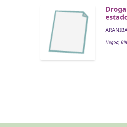
Drogas
estad
ARANIBA
Hegoa, Bil