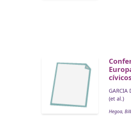
Confe
Europa
cívico
GARCIA 
(et al.)
Hegoa, Bil