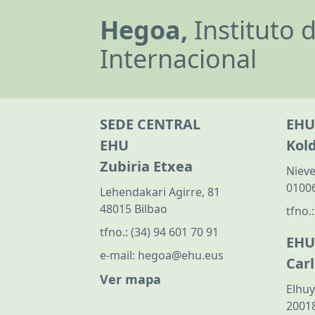
Hegoa,
Instituto 
Internacional
SEDE CENTRAL
EHU
EHU
Kol
Zubiria Etxea
Nieve
01006
Lehendakari Agirre, 81
48015 Bilbao
tfno.
tfno.:
(34) 94 601 70 91
EHU
e-mail:
hegoa@ehu.eus
Car
Ver mapa
Elhuy
20018