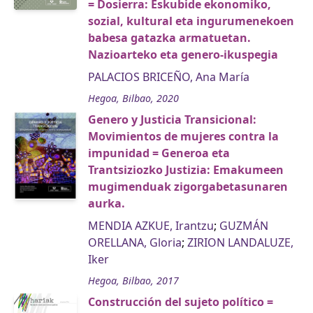
= Dosierra: Eskubide ekonomiko,
sozial, kultural eta ingurumenekoen
babesa gatazka armatuetan.
Nazioarteko eta genero-ikuspegia
PALACIOS BRICEÑO, Ana María
Hegoa, Bilbao, 2020
Genero y Justicia Transicional:
Movimientos de mujeres contra la
impunidad = Generoa eta
Trantsiziozko Justizia: Emakumeen
mugimenduak zigorgabetasunaren
aurka.
MENDIA AZKUE, Irantzu
;
GUZMÁN
ORELLANA, Gloria
;
ZIRION LANDALUZE,
Iker
Hegoa, Bilbao, 2017
Construcción del sujeto político =