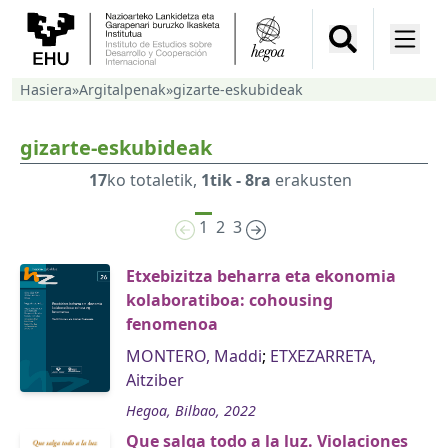
Hasiera
»
Argitalpenak
»
gizarte-eskubideak
gizarte-eskubideak
17
ko totaletik,
1tik - 8ra
erakusten
1
2
3
Etxebizitza beharra eta ekonomia
kolaboratiboa: cohousing
fenomenoa
MONTERO, Maddi
;
ETXEZARRETA,
Aitziber
Hegoa, Bilbao, 2022
Que salga todo a la luz. Violaciones