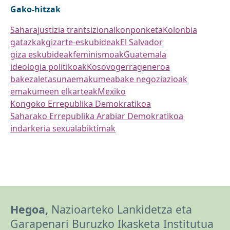
Gako-hitzak
Sahara
justizia trantsizional
konponketa
Kolonbia
gatazkak
gizarte-eskubideak
El Salvador
giza eskubideak
feminismoak
Guatemala
ideologia politikoak
Kosovo
gerra
generoa
bakezaletasuna
emakumea
bake negoziazioak
emakumeen elkarteak
Mexiko
Kongoko Errepublika Demokratikoa
Saharako Errepublika Arabiar Demokratikoa
indarkeria sexuala
biktimak
Hegoa,
Nazioarteko Lankidetza eta
Garapenari Buruzko Ikasketa Institutua