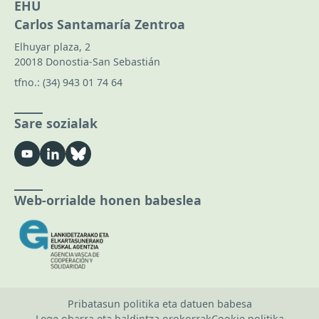
EHU
Carlos Santamaría Zentroa
Elhuyar plaza, 2
20018 Donostia-San Sebastián
tfno.:
(34) 943 01 74 64
Sare sozialak
Web-orrialde honen babeslea
Pribatasun politika eta datuen babesa
Lege oharra eta baldintza orokorrak
Cookie politika