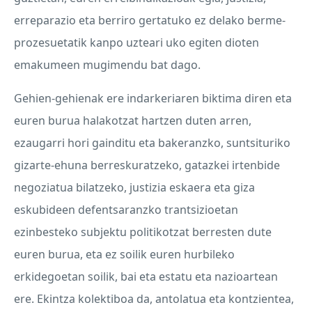
erreparazio eta berriro gertatuko ez delako berme-
prozesuetatik kanpo uzteari uko egiten dioten
emakumeen mugimendu bat dago.
Gehien-gehienak ere indarkeriaren biktima diren eta
euren burua halakotzat hartzen duten arren,
ezaugarri hori gainditu eta bakeranzko, suntsituriko
gizarte-ehuna berreskuratzeko, gatazkei irtenbide
negoziatua bilatzeko, justizia eskaera eta giza
eskubideen defentsaranzko trantsizioetan
ezinbesteko subjektu politikotzat berresten dute
euren burua, eta ez soilik euren hurbileko
erkidegoetan soilik, bai eta estatu eta nazioartean
ere. Ekintza kolektiboa da, antolatua eta kontzientea,