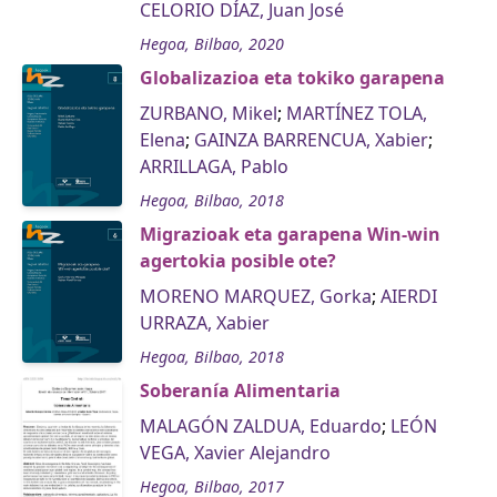
CELORIO DÍAZ, Juan José
Hegoa, Bilbao, 2020
Globalizazioa eta tokiko garapena
ZURBANO, Mikel
;
MARTÍNEZ TOLA,
Elena
;
GAINZA BARRENCUA, Xabier
;
ARRILLAGA, Pablo
Hegoa, Bilbao, 2018
Migrazioak eta garapena Win-win
agertokia posible ote?
MORENO MARQUEZ, Gorka
;
AIERDI
URRAZA, Xabier
Hegoa, Bilbao, 2018
Soberanía Alimentaria
MALAGÓN ZALDUA, Eduardo
;
LEÓN
VEGA, Xavier Alejandro
Hegoa, Bilbao, 2017