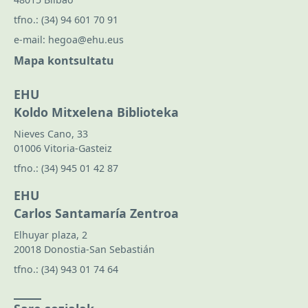
tfno.:
(34) 94 601 70 91
e-mail:
hegoa@ehu.eus
Mapa kontsultatu
EHU
Koldo Mitxelena Biblioteka
Nieves Cano, 33
01006 Vitoria-Gasteiz
tfno.:
(34) 945 01 42 87
EHU
Carlos Santamaría Zentroa
Elhuyar plaza, 2
20018 Donostia-San Sebastián
tfno.:
(34) 943 01 74 64