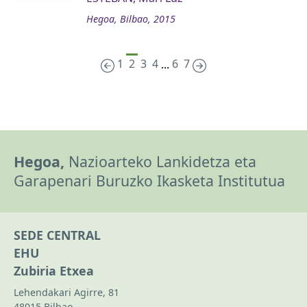
Hegoa, Bilbao, 2015
1
2
3
4
6
7
...
Hegoa,
Nazioarteko Lankidetza eta
Garapenari Buruzko Ikasketa Institutua
SEDE CENTRAL
EHU
Zubiria Etxea
Lehendakari Agirre, 81
48015 Bilbao