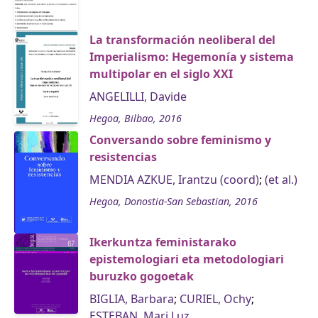
La transformación neoliberal del
Imperialismo: Hegemonía y sistema
multipolar en el siglo XXI
ANGELILLI, Davide
Hegoa, Bilbao, 2016
Conversando sobre feminismo y
resistencias
MENDIA AZKUE, Irantzu (coord)
;
(et al.)
Hegoa, Donostia-San Sebastian, 2016
Ikerkuntza feministarako
epistemologiari eta metodologiari
buruzko gogoetak
BIGLIA, Barbara
;
CURIEL, Ochy
;
ESTEBAN, Mari Luz