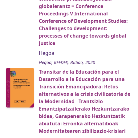
globalerantz = Conference
Proceedings V International
Conference of Development Studies:
Challenges to development:
processes of change towards global
justice
Hegoa
Hegoa; REEDES, Bilbao, 2020
Transitar de la Educación para el
Desarrollo a la Educación para una
Transición Emancipadora: Retos
alternativos a la crisis civilizatoria de
la Modernidad =Trantsizio
Emantzipatzailerako Hezkuntzarako
bidea, Garapenerako Hezkuntzatik
abiatuta: Erronka alternatiboak
Modernitatearen zibilizazio-krisiari