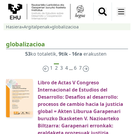
Hasiera
»
Argitalpenak
»
globalizacioa
globalizacioa
53
ko totaletik,
9tik - 16ra
erakusten
1
2
3
4
6
7
...
Libro de Actas V Congreso
Internacional de Estudios del
Desarrollo: Desafíos al desarrollo:
procesos de cambio hacia la justicia
global = Akten Liburua Garapenari
buruzko Ikasketen V. Nazioarteko
Biltzarra: Garapenari erronkak:
eraldaketa prozesuak justizia