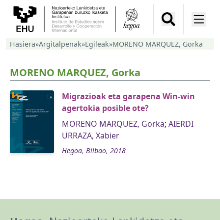
Hasiera
»
Argitalpenak
»
Egileak
»
MORENO MARQUEZ, Gorka
MORENO MARQUEZ, Gorka
Migrazioak eta garapena Win-win
agertokia posible ote?
MORENO MARQUEZ, Gorka
;
AIERDI
URRAZA, Xabier
Hegoa, Bilbao, 2018