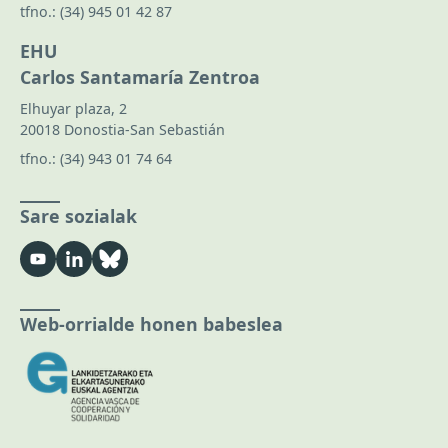
tfno.:
(34) 945 01 42 87
EHU
Carlos Santamaría Zentroa
Elhuyar plaza, 2
20018 Donostia-San Sebastián
tfno.:
(34) 943 01 74 64
Sare sozialak
Web-orrialde honen babeslea