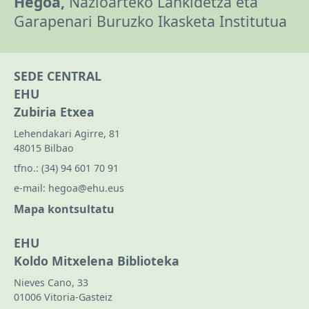
Hegoa,
Nazioarteko Lankidetza eta
Garapenari Buruzko Ikasketa Institutua
SEDE CENTRAL
EHU
Zubiria Etxea
Lehendakari Agirre, 81
48015 Bilbao
tfno.:
(34) 94 601 70 91
e-mail:
hegoa@ehu.eus
Mapa kontsultatu
EHU
Koldo Mitxelena Biblioteka
Nieves Cano, 33
01006 Vitoria-Gasteiz