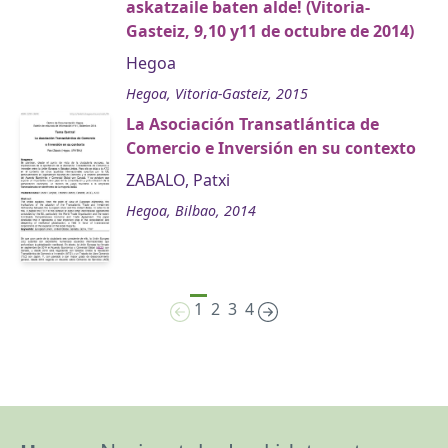
askatzaile baten alde! (Vitoria-
Gasteiz, 9,10 y11 de octubre de 2014)
Hegoa
Hegoa, Vitoria-Gasteiz, 2015
La Asociación Transatlántica de
Comercio e Inversión en su contexto
ZABALO, Patxi
Hegoa, Bilbao, 2014
1
2
3
4