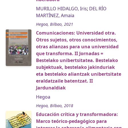
MURILLO HIDALGO, Iris
;
DEL RÍO
MARTÍNEZ, Amaia
Hegoa, Bilbao, 2021
Comunicaciones: Universidad otra.
Otros sujetos, otros conocimientos,
otras alianzas para una universidad
que transforma. II Jornadas =
Bestelako unibertsitatea. Bestelako
subjektuak, bestelako jakinduriak
eta bestelako aliantzak unibertsitate
eraldatzaile batentzat. II
Jardunaldiak
Hegoa
Hegoa, Bilbao, 2018
Educación crítica y transformadora:
Marco teórico-pedagógico para