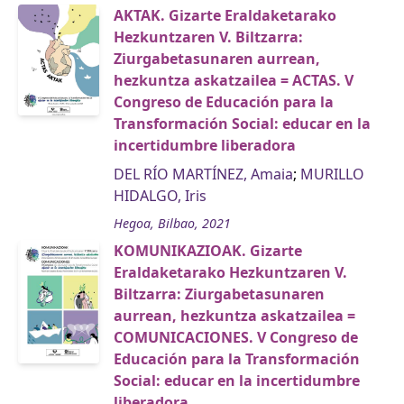
AKTAK. Gizarte Eraldaketarako
Hezkuntzaren V. Biltzarra:
Ziurgabetasunaren aurrean,
hezkuntza askatzailea = ACTAS. V
Congreso de Educación para la
Transformación Social: educar en la
incertidumbre liberadora
DEL RÍO MARTÍNEZ, Amaia
;
MURILLO
HIDALGO, Iris
Hegoa, Bilbao, 2021
KOMUNIKAZIOAK. Gizarte
Eraldaketarako Hezkuntzaren V.
Biltzarra: Ziurgabetasunaren
aurrean, hezkuntza askatzailea =
COMUNICACIONES. V Congreso de
Educación para la Transformación
Social: educar en la incertidumbre
liberadora