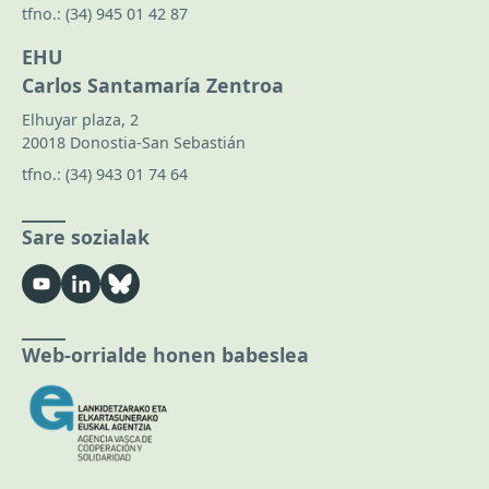
tfno.:
(34) 945 01 42 87
EHU
Carlos Santamaría Zentroa
Elhuyar plaza, 2
20018 Donostia-San Sebastián
tfno.:
(34) 943 01 74 64
Sare sozialak
Web-orrialde honen babeslea