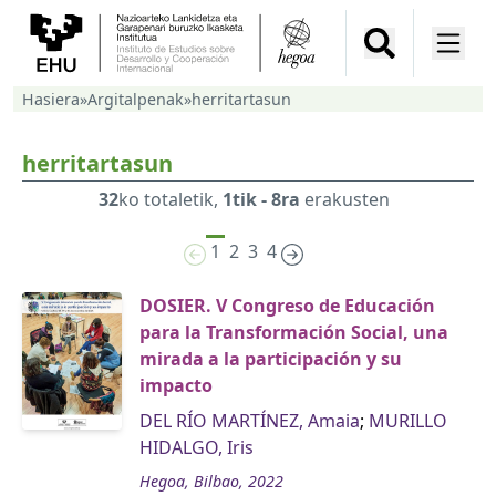
Hasiera
»
Argitalpenak
»
herritartasun
herritartasun
32
ko totaletik,
1tik - 8ra
erakusten
1
2
3
4
DOSIER. V Congreso de Educación
para la Transformación Social, una
mirada a la participación y su
impacto
DEL RÍO MARTÍNEZ, Amaia
;
MURILLO
HIDALGO, Iris
Hegoa, Bilbao, 2022