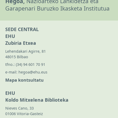
Hegoa,
Nazioarteko Lankidetza eta
Garapenari Buruzko Ikasketa Institutua
SEDE CENTRAL
EHU
Zubiria Etxea
Lehendakari Agirre, 81
48015 Bilbao
tfno.:
(34) 94 601 70 91
e-mail:
hegoa@ehu.eus
Mapa kontsultatu
EHU
Koldo Mitxelena Biblioteka
Nieves Cano, 33
01006 Vitoria-Gasteiz