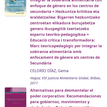
integrar la soberanía alimentaria con
enfoque de género en los centros de
secundaria = Hezkuntza kritikoa eta
eraldatzailea: Bigarren hezkuntzako
zentroetan elikadura burujabetza
genero ikuspegitik txertatzeko
esparru teoriko-pedagogikoa =
Educació crítica i transformadora:
Marc teoricopedagògic per integrar la
sobirania alimentària amb
enfocament de gènere als centres de
Secundària
CELORIO DÍAZ, Gema
Hegoa; VSF Justicia Alimentaria Global, Bilbao,
2017
Alternativas para desmantelar el
poder corporativo: Recomendaciones
para gobiernos, movimientos y