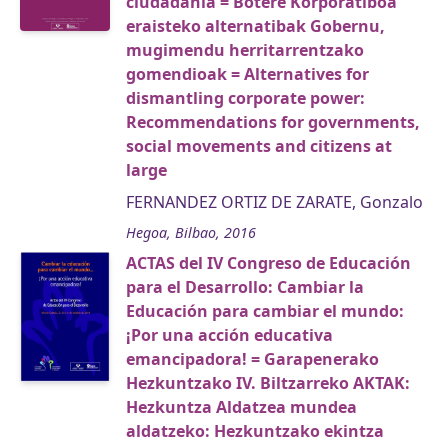
ciudadanía = Botere Korporatiboa
eraisteko alternatibak Gobernu,
mugimendu herritarrentzako
gomendioak = Alternatives for
dismantling corporate power:
Recommendations for governments,
social movements and citizens at
large
FERNANDEZ ORTIZ DE ZARATE, Gonzalo
Hegoa, Bilbao, 2016
ACTAS del IV Congreso de Educación
para el Desarrollo: Cambiar la
Educación para cambiar el mundo:
¡Por una acción educativa
emancipadora! = Garapenerako
Hezkuntzako IV. Biltzarreko AKTAK:
Hezkuntza Aldatzea mundea
aldatzeko: Hezkuntzako ekintza