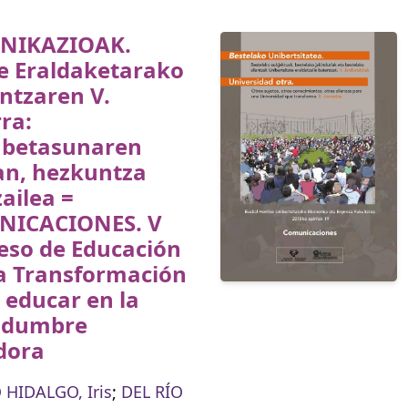
NIKAZIOAK.
e Eraldaketarako
ntzaren V.
rra:
abetasunaren
an, hezkuntza
ailea =
ICACIONES. V
eso de Educación
la Transformación
: educar en la
tidumbre
dora
HIDALGO, Iris
;
DEL RÍO