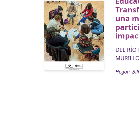
Educac
Transf
una mi
partic
impac
DEL RÍO
MURILLO 
Hegoa, Bil