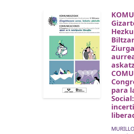
KOMU
Gizart
Hezku
Biltza
Ziurg
aurre
askatz
COMUN
Congr
para 
Social
incer
libera
MURILLO 