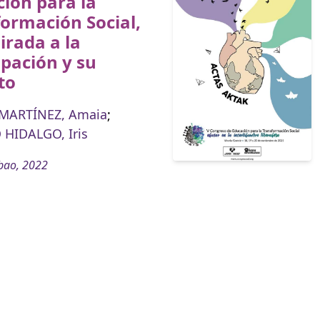
ión para la
ormación Social,
rada a la
ipación y su
to
 MARTÍNEZ, Amaia
;
HIDALGO, Iris
bao, 2022