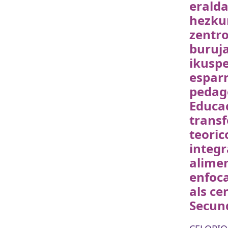
eralda
hezku
zentr
buruj
ikuspe
esparr
pedag
Educac
trans
teoric
integr
alime
enfoc
als ce
Secun