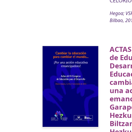
CELORIO
Hegoa; VSF
Bilbao, 20
ACTAS 
de Edu
Desarr
Educa
cambi
una a
emanc
Garap
Hezku
Biltza
Hezku