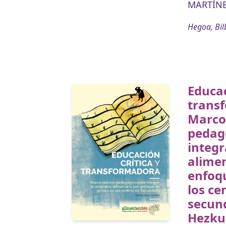
MARTÍNE
Hegoa, Bil
Educac
trans
Marco 
pedag
integr
alimen
enfoq
los ce
secun
Hezkun