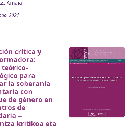
Z, Amaia
bao, 2021
ión crítica y
formadora:
teórico-
ógico para
ar la soberanía
taria con
ue de género en
ntros de
daria =
tza kritikoa eta