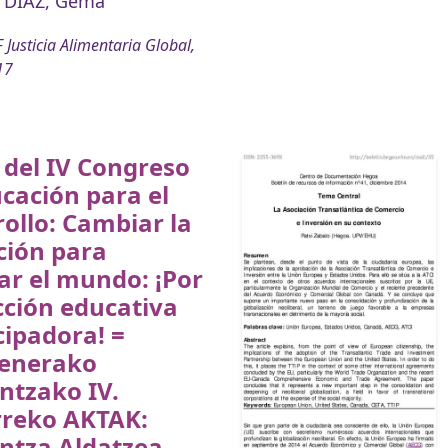
 DÍAZ, Gema
 Justicia Alimentaria Global,
17
del IV Congreso
cación para el
ollo: Cambiar la
ción para
ar el mundo: ¡Por
cción educativa
ipadora! =
enerako
ntzako IV.
rreko AKTAK:
ntza Aldatzea