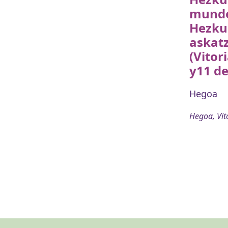
munde
Hezku
askatz
(Vitor
y11 de
Hegoa
Hegoa, Vit