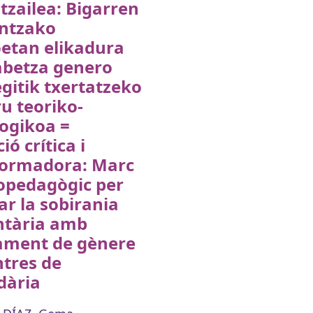
tzailea: Bigarren
ntzako
oetan elikadura
abetza genero
gitik txertatzeko
u teoriko-
ogikoa =
ió crítica i
formadora: Marc
opedagògic per
ar la sobirania
ntària amb
ament de gènere
ntres de
dària