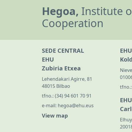
Hegoa,
Institute 
Cooperation
SEDE CENTRAL
EHU
EHU
Kol
Zubiria Etxea
Nieve
01006
Lehendakari Agirre, 81
48015 Bilbao
tfno.
tfno.:
(34) 94 601 70 91
EHU
e-mail:
hegoa@ehu.eus
Car
View map
Elhuy
20018