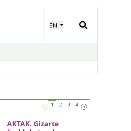
EN
1
2
3
4
AKTAK. Gizarte