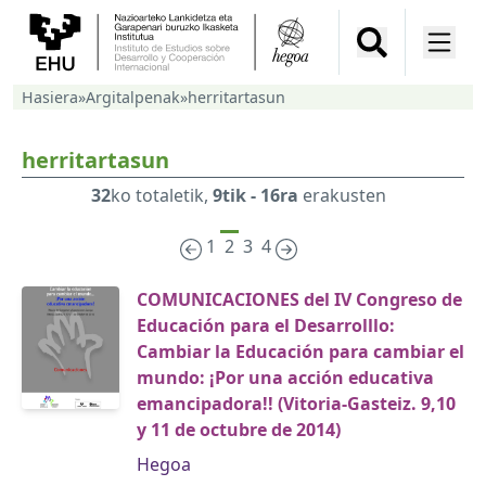
Hasiera
»
Argitalpenak
»
herritartasun
herritartasun
32
ko totaletik,
9tik - 16ra
erakusten
1
2
3
4
COMUNICACIONES del IV Congreso de
Educación para el Desarrolllo:
Cambiar la Educación para cambiar el
mundo: ¡Por una acción educativa
emancipadora!! (Vitoria-Gasteiz. 9,10
y 11 de octubre de 2014)
Hegoa