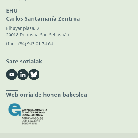
EHU
Carlos Santamaría Zentroa
Elhuyar plaza, 2
20018 Donostia-San Sebastián
tfno.:
(34) 943 01 74 64
Sare sozialak
Web-orrialde honen babeslea