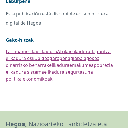
Laburpena
Esta publicación está disponible en la
biblioteca
digital de Hegoa
Gako-hitzak
Latinoamerika
elikadura
Afrika
elikadura-laguntza
elikadura eskubidea
garapena
globala
gosea
oinarrizko beharrak
elikadura
emakumea
pobrezia
elikadura sistema
elikadura segurtasuna
politika ekonomikoak
Hegoa,
Nazioarteko Lankidetza eta