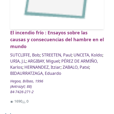
El incendio frío : Ensayos sobre las
causas y consecuencias del hambre en el
mundo
SUTCLIFFE, Bob
;
STREETEN, Paul
;
UNCETA, Koldo
;
URIA, J.L
;
ARGIBAY, Miguel
;
PÉREZ DE ARMIÑO,
Karlos
;
HERNANDEZ, Itziar
;
ZABALO, Patxi
;
BIDAURRATZAGA, Eduardo
Hegoa, Bilbao, 1996
(Antrazyt; 88)
84-7426-271-2
1690
0