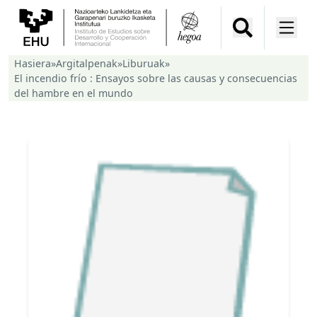
Hasiera
»
Argitalpenak
»
Liburuak
»
El incendio frío : Ensayos sobre las causas y consecuencias
del hambre en el mundo