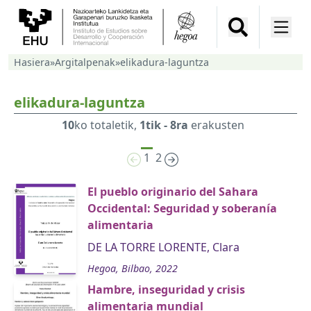
Hasiera
»
Argitalpenak
»
elikadura-laguntza
elikadura-laguntza
10
ko totaletik,
1tik - 8ra
erakusten
1
2
El pueblo originario del Sahara
Occidental: Seguridad y soberanía
alimentaria
DE LA TORRE LORENTE, Clara
Hegoa, Bilbao, 2022
Hambre, inseguridad y crisis
alimentaria mundial