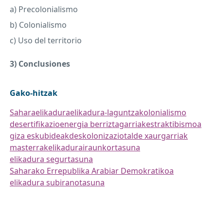
a) Precolonialismo
b) Colonialismo
c) Uso del territorio
3) Conclusiones
Gako-hitzak
Sahara
elikadura
elikadura-laguntza
kolonialismo
desertifikazio
energia berriztagarriak
estraktibismoa
giza eskubideak
deskolonizazio
talde xaurgarriak
masterrak
elikadura
iraunkortasuna
elikadura segurtasuna
Saharako Errepublika Arabiar Demokratikoa
elikadura subiranotasuna