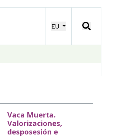
EU
Vaca Muerta.
Valorizaciones,
desposesión e