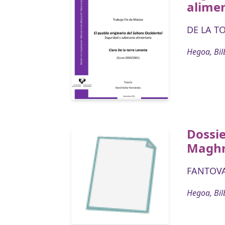
alime
DE LA TO
Hegoa, Bil
Dossie
Magh
FANTOVA,
Hegoa, Bil