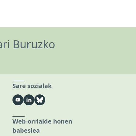
ari Buruzko
Sare sozialak
Web-orrialde honen
babeslea