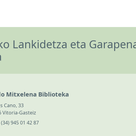
o Lankidetza eta Garapen
a
do Mitxelena Biblioteka
s Cano, 33
 Vitoria-Gasteiz
:
(34) 945 01 42 87