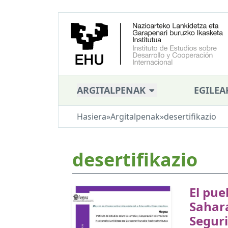
ARGITALPENAK
EGILEA
Hasiera
»
Argitalpenak
»
desertifikazio
desertifikazio
El pue
Sahara
Segur