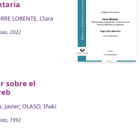
ntaria
RRE LORENTE, Clara
bao, 2022
r sobre el
reb
 Javier
;
OLASO, Iñaki
bao, 1992