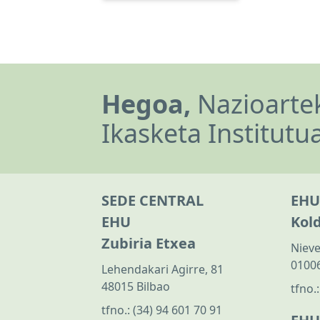
Hegoa,
Nazioartek
Ikasketa Institutu
SEDE CENTRAL
EHU
EHU
Kol
Zubiria Etxea
Nieve
01006
Lehendakari Agirre, 81
48015 Bilbao
tfno.
tfno.:
(34) 94 601 70 91