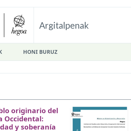
Argitalpenak
K
HONI BURUZ
blo originario del
 Occidental:
idad y soberanía