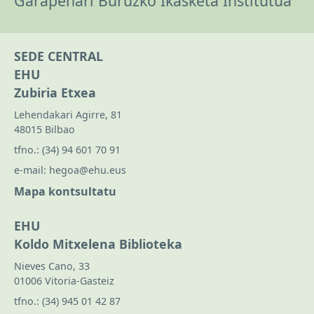
Garapenari Buruzko Ikasketa Institutua
SEDE CENTRAL
EHU
Zubiria Etxea
Lehendakari Agirre, 81
48015 Bilbao
tfno.:
(34) 94 601 70 91
e-mail:
hegoa@ehu.eus
Mapa kontsultatu
EHU
Koldo Mitxelena Biblioteka
Nieves Cano, 33
01006 Vitoria-Gasteiz
tfno.:
(34) 945 01 42 87