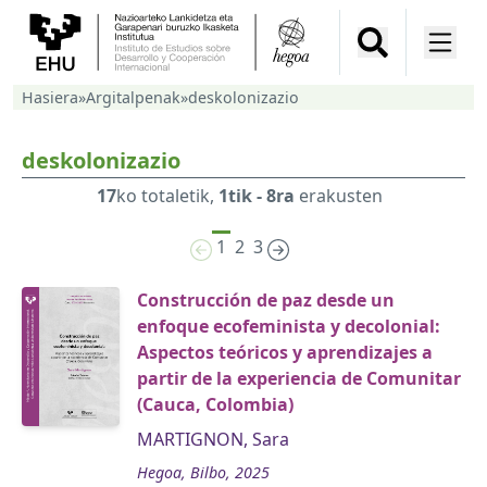
Hasiera
»
Argitalpenak
»
deskolonizazio
deskolonizazio
17
ko totaletik,
1tik - 8ra
erakusten
1
2
3
Construcción de paz desde un
enfoque ecofeminista y decolonial:
Aspectos teóricos y aprendizajes a
partir de la experiencia de Comunitar
(Cauca, Colombia)
MARTIGNON, Sara
Hegoa, Bilbo, 2025