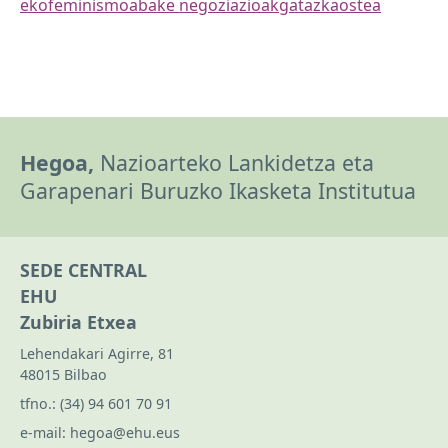
ekofeminismoa
bake negoziazioak
gatazkaostea
Hegoa,
Nazioarteko Lankidetza eta
Garapenari Buruzko Ikasketa Institutua
SEDE CENTRAL
EHU
Zubiria Etxea
Lehendakari Agirre, 81
48015 Bilbao
tfno.:
(34) 94 601 70 91
e-mail:
hegoa@ehu.eus