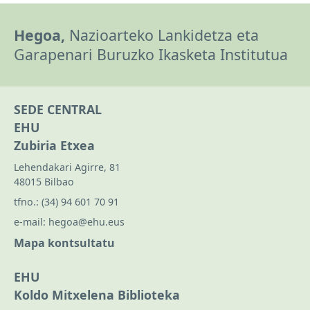
Hegoa,
Nazioarteko Lankidetza eta
Garapenari Buruzko Ikasketa Institutua
SEDE CENTRAL
EHU
Zubiria Etxea
Lehendakari Agirre, 81
48015 Bilbao
tfno.:
(34) 94 601 70 91
e-mail:
hegoa@ehu.eus
Mapa kontsultatu
EHU
Koldo Mitxelena Biblioteka