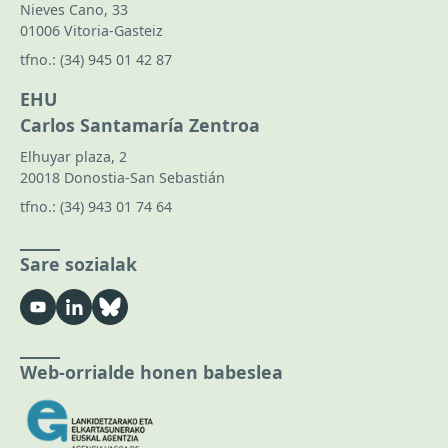
Nieves Cano, 33
01006 Vitoria-Gasteiz
tfno.:
(34) 945 01 42 87
EHU
Carlos Santamaría Zentroa
Elhuyar plaza, 2
20018 Donostia-San Sebastián
tfno.:
(34) 943 01 74 64
Sare sozialak
Web-orrialde honen babeslea