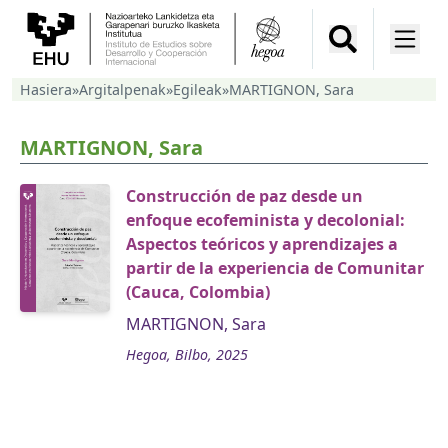
Hasiera
»
Argitalpenak
»
Egileak
»
MARTIGNON, Sara
MARTIGNON, Sara
Construcción de paz desde un
enfoque ecofeminista y decolonial:
Aspectos teóricos y aprendizajes a
partir de la experiencia de Comunitar
(Cauca, Colombia)
MARTIGNON, Sara
Hegoa, Bilbo, 2025