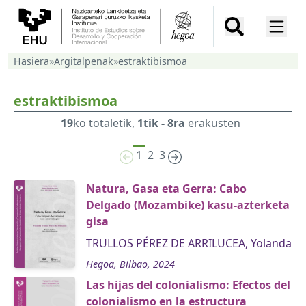
Hasiera
»
Argitalpenak
»
estraktibismoa
estraktibismoa
19
ko totaletik,
1tik - 8ra
erakusten
1
2
3
Natura, Gasa eta Gerra: Cabo
Delgado (Mozambike) kasu-azterketa
gisa
TRULLOS PÉREZ DE ARRILUCEA, Yolanda
Hegoa, Bilbao, 2024
Las hijas del colonialismo: Efectos del
colonialismo en la estructura