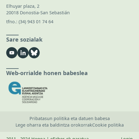
Elhuyar plaza, 2
20018 Donostia-San Sebastián
tfno.:
(34) 943 01 74 64
Sare sozialak
Web-orrialde honen babeslea
Pribatasun politika eta datuen babesa
Lege oharra eta baldintza orokorrak
Cookie politika
2011 - 2024 Hegoa | eFaber-ek garatua
Login