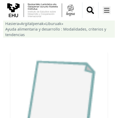
Hasiera
»
Argitalpenak
»
Liburuak
»
Ayuda alimentaria y desarrollo : Modalidades, criterios y
tendencias