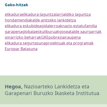
Gako-hitzak
elikadura
elikadura-laguntza
larrialdiko laguntza
hondamendiak
alde anitzeko lankidetza
elikadura eskubidea
gidalerroak
nazio-estatu
familia
garapena
globala
eskuliburuak
gosea
talde xaurgarriak
oinarrizko beharrak
GKE
pobrezia
iraupena
elikadura segurtasuna
proiektuak eta programak
Europar Batasuna
Hegoa,
Nazioarteko Lankidetza eta
Garapenari Buruzko Ikasketa Institutua