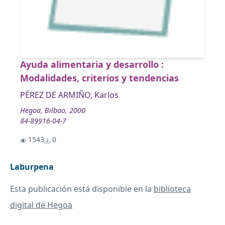
Ayuda alimentaria y desarrollo :
Modalidades, criterios y tendencias
PÉREZ DE ARMIÑO, Karlos
Hegoa, Bilbao, 2000
84-89916-04-7
1543
0
Laburpena
Esta publicación está disponible en la
biblioteca
digital de Hegoa