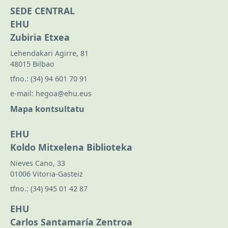
SEDE CENTRAL
EHU
Zubiria Etxea
Lehendakari Agirre, 81
48015 Bilbao
tfno.:
(34) 94 601 70 91
e-mail:
hegoa@ehu.eus
Mapa kontsultatu
EHU
Koldo Mitxelena Biblioteka
Nieves Cano, 33
01006 Vitoria-Gasteiz
tfno.:
(34) 945 01 42 87
EHU
Carlos Santamaría Zentroa