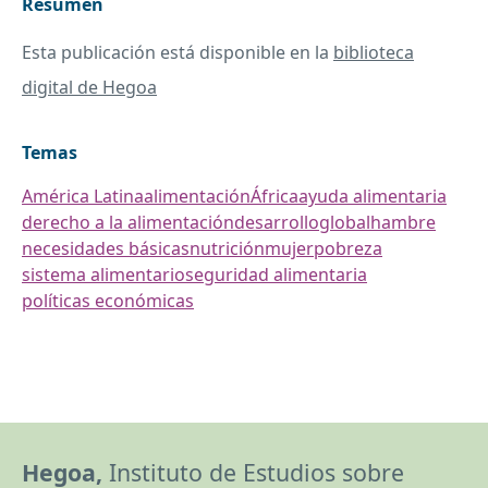
Resumen
Esta publicación está disponible en la
biblioteca
digital de Hegoa
Temas
América Latina
alimentación
África
ayuda alimentaria
derecho a la alimentación
desarrollo
global
hambre
necesidades básicas
nutrición
mujer
pobreza
sistema alimentario
seguridad alimentaria
políticas económicas
Hegoa,
Instituto de Estudios sobre