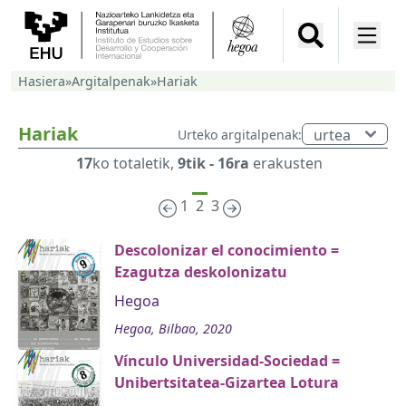
Hasiera
»
Argitalpenak
»
Hariak
Hariak
Urteko argitalpenak:
17
ko totaletik,
9tik - 16ra
erakusten
1
2
3
Descolonizar el conocimiento =
Ezagutza deskolonizatu
Hegoa
Hegoa, Bilbao, 2020
Vínculo Universidad-Sociedad =
Unibertsitatea-Gizartea Lotura