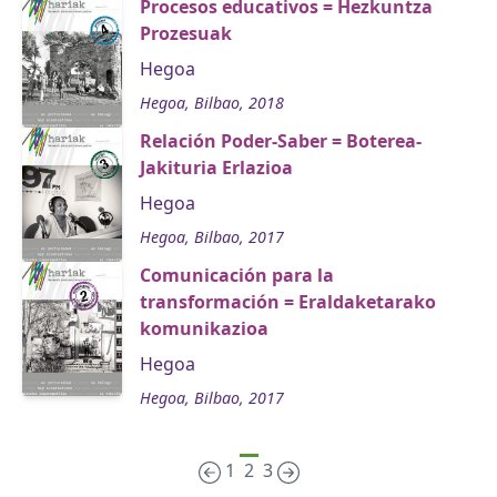
Procesos educativos = Hezkuntza
Prozesuak
Hegoa
Hegoa, Bilbao, 2018
Relación Poder-Saber = Boterea-
Jakituria Erlazioa
Hegoa
Hegoa, Bilbao, 2017
Comunicación para la
transformación = Eraldaketarako
komunikazioa
Hegoa
Hegoa, Bilbao, 2017
1
2
3