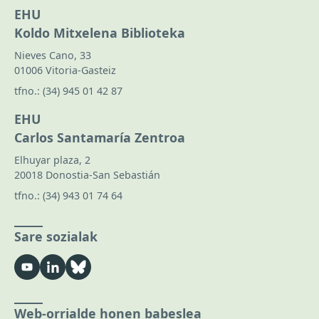
EHU
Koldo Mitxelena Biblioteka
Nieves Cano, 33
01006 Vitoria-Gasteiz
tfno.:
(34) 945 01 42 87
EHU
Carlos Santamaría Zentroa
Elhuyar plaza, 2
20018 Donostia-San Sebastián
tfno.:
(34) 943 01 74 64
Sare sozialak
Web-orrialde honen babeslea