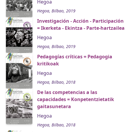
Hegoa
Hegoa, Bilbao, 2019
Investigación - Acción - Participación
= Ikerketa - Ekintza - Parte-hartzailea
Hegoa
Hegoa, Bilbao, 2019
Pedagogías críticas = Pedagogia
kritikoak
Hegoa
Hegoa, Bilbao, 2018
De las competencias a las
capacidades = Konpetentzietatik
gaitasunetara
Hegoa
Hegoa, Bilbao, 2018