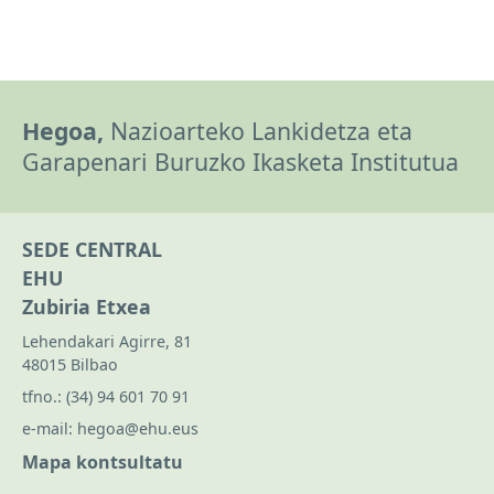
Hegoa,
Nazioarteko Lankidetza eta
Garapenari Buruzko Ikasketa Institutua
SEDE CENTRAL
EHU
Zubiria Etxea
Lehendakari Agirre, 81
48015 Bilbao
tfno.:
(34) 94 601 70 91
e-mail:
hegoa@ehu.eus
Mapa kontsultatu