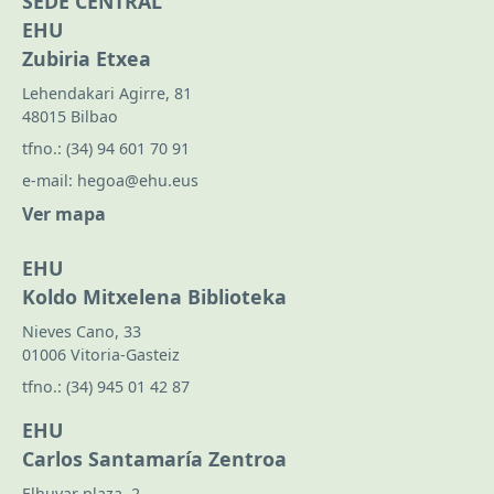
SEDE CENTRAL
EHU
Zubiria Etxea
Lehendakari Agirre, 81
48015 Bilbao
tfno.:
(34) 94 601 70 91
e-mail:
hegoa@ehu.eus
Ver mapa
EHU
Koldo Mitxelena Biblioteka
Nieves Cano, 33
01006 Vitoria-Gasteiz
tfno.:
(34) 945 01 42 87
EHU
Carlos Santamaría Zentroa
Elhuyar plaza, 2