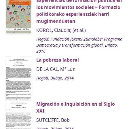
Experiencias de formación política en
los movimientos sociales = Formazio
politikorako esperientziak herri
mugimenduetan
KOROL, Claudia
;
(et al.)
Hegoa; Fundación Joxemi Zumalabe; Programa
Democracia y transformación global, Bilbao,
2016
La pobreza laboral
DE LA CAL, Mª Luz
Hegoa, Bilbao, 2014
Migración e Inquisición en el Siglo
XXI
SUTCLIFFE, Bob
Hegoa, Bilbao, 2014