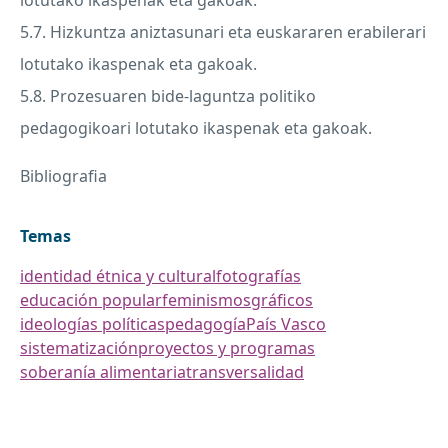
lotutako ikaspenak eta gakoak.
5.7. Hizkuntza aniztasunari eta euskararen erabilerari
lotutako ikaspenak eta gakoak.
5.8. Prozesuaren bide-laguntza politiko
pedagogikoari lotutako ikaspenak eta gakoak.
Bibliografia
Temas
identidad étnica y cultural
fotografías
educación popular
feminismos
gráficos
ideologías políticas
pedagogía
País Vasco
sistematización
proyectos y programas
soberanía alimentaria
transversalidad