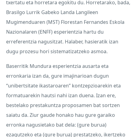
txertatu eta horretara egokitu du. Horretarako, bada,
Brasilgo Lurrik Gabeko Landa Langileen
Mugimenduaren (
MST
) Florestan Fernandes Eskola
Nazionalaren (
ENFF
) esperientzia hartu du
erreferentzia nagusitzat. Halaber, hasieratik izan
dugu prozesu hori sistematizatzeko asmoa.
Baserritik Mundura esperientzia ausarta eta
erronkaria izan da, gure imajinarioan dugun
“unibertsitate ikastaroaren” kontzepzioarekin eta
formatuarekin hautsi nahi izan duena. Izan ere,
bestelako prestakuntza proposamen bat sortzen
saiatu da. Ziur gaude honako hau gure garaiko
erronka nagusietako bat dela: (gure burua)
ezagutzeko eta (gure burua) prestatzeko, ikertzeko