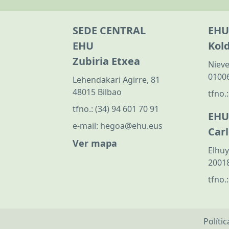
SEDE CENTRAL
EHU
EHU
Kol
Zubiria Etxea
Nieve
01006
Lehendakari Agirre, 81
48015 Bilbao
tfno.
tfno.:
(34) 94 601 70 91
EHU
e-mail:
hegoa@ehu.eus
Car
Ver mapa
Elhuy
20018
tfno.
Políti