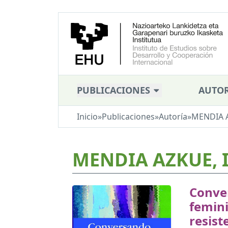
PUBLICACIONES
AUTOR
Inicio
»
Publicaciones
»
Autoría
»
MENDIA A
MENDIA AZKUE, I
Conve
femin
resist