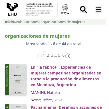
Inicio
»
Publicaciones
»
organizaciones de mujeres
organizaciones de mujeres
Mostrando
1 - 8
de
44
en total
1
2
3
5
6
...
En "la fábrica". Experiencias de
mujeres campesinas organizadas en
torno a la producción de alimentos
en Mendoza, Argentina
MANINI, Natalia
Hegoa, Bilbao, 2026
Pacha-mama. Desafíos y acciones de