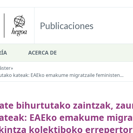
Publicaciones
ÍA
ACERCA DE
áster
»
tutako kateak: EAEko emakume migratzaile feministen...
ate bihurtutako zaintzak, zau
ateak: EAEko emakume migrat
kintza kolektiboko erreperto