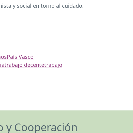
ista y social en torno al cuidado,
mos
País Vasco
ia
trabajo decente
trabajo
lo y Cooperación