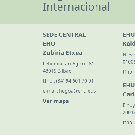
Internacional
SEDE CENTRAL
EHU
EHU
Kol
Zubiria Etxea
Nieve
01006
Lehendakari Agirre, 81
48015 Bilbao
tfno.
tfno.:
(34) 94 601 70 91
EHU
e-mail:
hegoa@ehu.eus
Car
Ver mapa
Elhuy
20018
tfno.