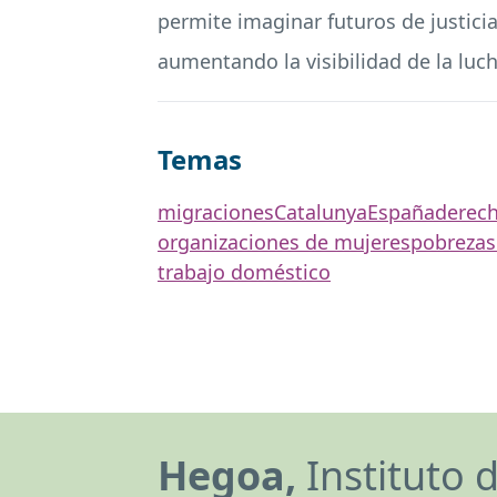
permite imaginar futuros de justicia
aumentando la visibilidad de la luc
Temas
migraciones
Catalunya
España
derech
organizaciones de mujeres
pobreza
s
trabajo doméstico
Hegoa,
Instituto 