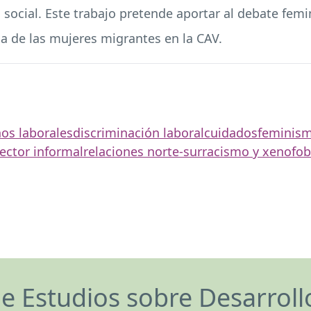
 social. Este trabajo pretende aportar al debate femin
ha de las mujeres migrantes en la CAV.
os laborales
discriminación laboral
cuidados
feminis
ector informal
relaciones norte-sur
racismo y xenofob
de Estudios sobre Desarrol