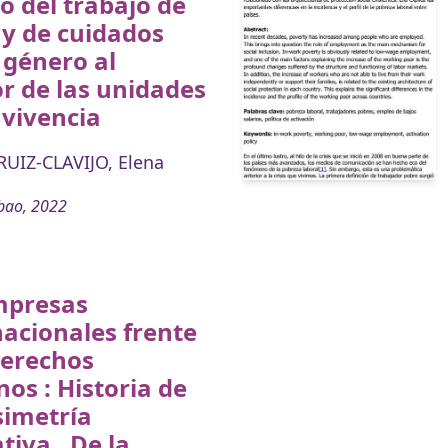
o del trabajo de
y de cuidados
 género al
or de las unidades
vivencia
UIZ-CLAVIJO, Elena
bao, 2022
mpresas
acionales frente
derechos
s : Historia de
simetría
iva . De la