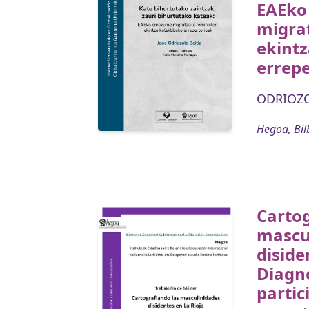
EAEk
migrat
ekintz
errep
ODRIOZO
Hegoa, Bil
Cartog
mascu
diside
Diagn
partic