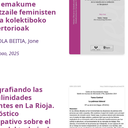
o emakume
zaile feministen
a kolektiboko
ertorioak
LA BEITIA, Jone
bao, 2025
rafiando las
linidades
ntes en La Rioja.
óstico
ipativo sobre el