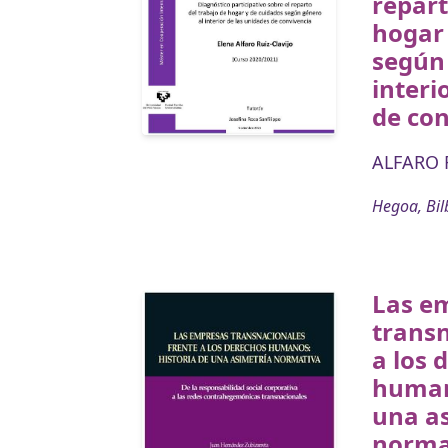
repart
hogar 
según
interi
de con
ALFARO R
Hegoa, Bil
Las e
transn
a los 
humano
una a
normat