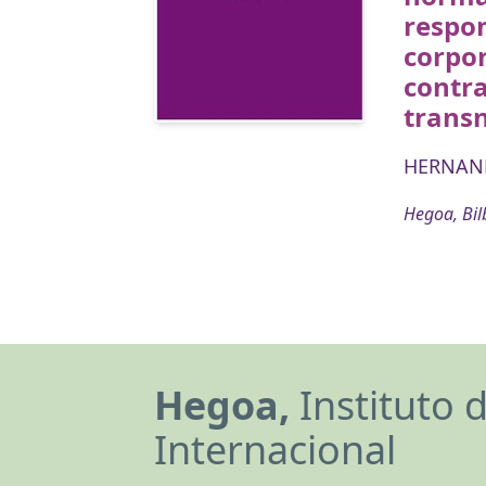
respon
corpor
contr
trans
HERNAND
Hegoa, Bil
Hegoa,
Instituto 
Internacional