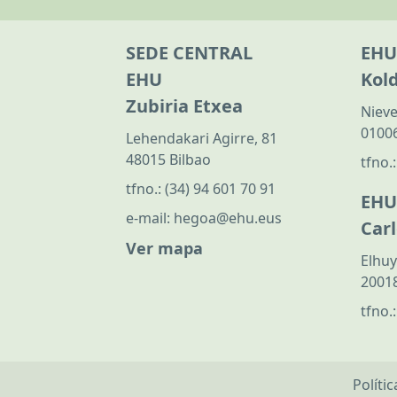
SEDE CENTRAL
EHU
EHU
Kol
Zubiria Etxea
Nieve
01006
Lehendakari Agirre, 81
48015 Bilbao
tfno.
tfno.:
(34) 94 601 70 91
EHU
e-mail:
hegoa@ehu.eus
Car
Ver mapa
Elhuy
20018
tfno.
Políti