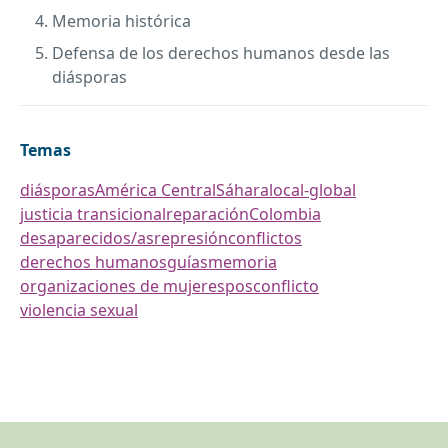
Memoria histórica
Defensa de los derechos humanos desde las
diásporas
Temas
diásporas
América Central
Sáhara
local-global
justicia transicional
reparación
Colombia
desaparecidos/as
represión
conflictos
derechos humanos
guías
memoria
organizaciones de mujeres
posconflicto
violencia sexual