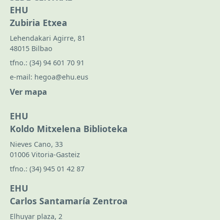
EHU
Zubiria Etxea
Lehendakari Agirre, 81
48015 Bilbao
tfno.:
(34) 94 601 70 91
e-mail:
hegoa@ehu.eus
Ver mapa
EHU
Koldo Mitxelena Biblioteka
Nieves Cano, 33
01006 Vitoria-Gasteiz
tfno.:
(34) 945 01 42 87
EHU
Carlos Santamaría Zentroa
Elhuyar plaza, 2