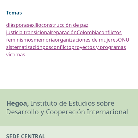
Temas
diásporas
exilio
construcción de paz
justicia transicional
reparación
Colombia
conflictos
feminismos
memoria
organizaciones de mujeres
ONU
sistematización
posconflicto
proyectos y programas
víctimas
Hegoa,
Instituto de Estudios sobre
Desarrollo y Cooperación Internacional
SEDE CENTRAL