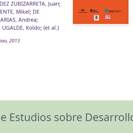
EZ ZUBIZARRETA, Juan
;
ENTE, Mikel
;
DE
ARIAS, Andrea
;
 UGALDE, Koldo
;
(et al.)
bao, 2013
de Estudios sobre Desarrol