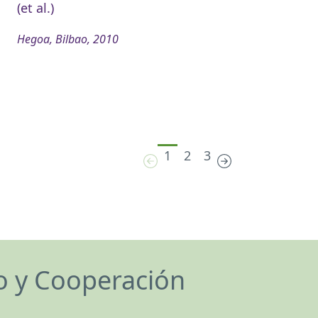
(et al.)
Hegoa, Bilbao, 2010
1
2
3
lo y Cooperación