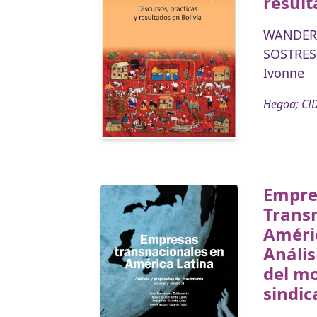
result
WANDERL
SOSTRES
Ivonne
Hegoa; CID
Empre
Trans
Améric
Anális
del mo
sindic