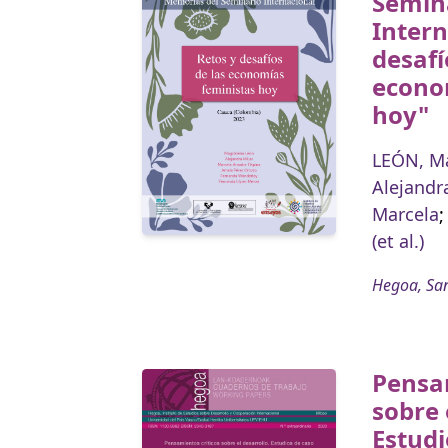
Semin
Intern
desafí
econo
hoy"
LEÓN, M
Alejandr
Marcela
(et al.)
Hegoa, San
Pensam
sobre 
Estudi