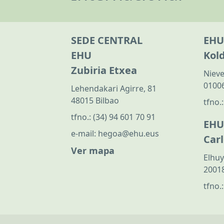
SEDE CENTRAL
EHU
EHU
Kol
Zubiria Etxea
Nieve
01006
Lehendakari Agirre, 81
48015 Bilbao
tfno.
tfno.:
(34) 94 601 70 91
EHU
e-mail:
hegoa@ehu.eus
Car
Ver mapa
Elhuy
20018
tfno.