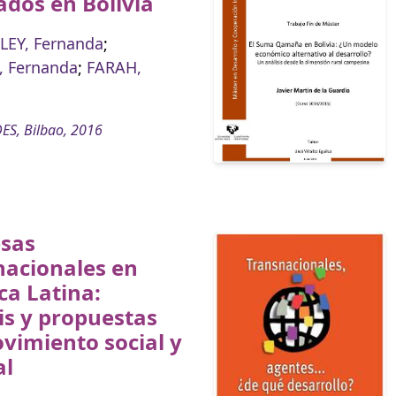
ados en Bolivia
EY, Fernanda
;
, Fernanda
;
FARAH,
ES, Bilbao, 2016
sas
nacionales en
a Latina:
is y propuestas
vimiento social y
al