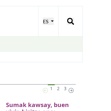
ES
1
2
3
Sumak kawsay, buen