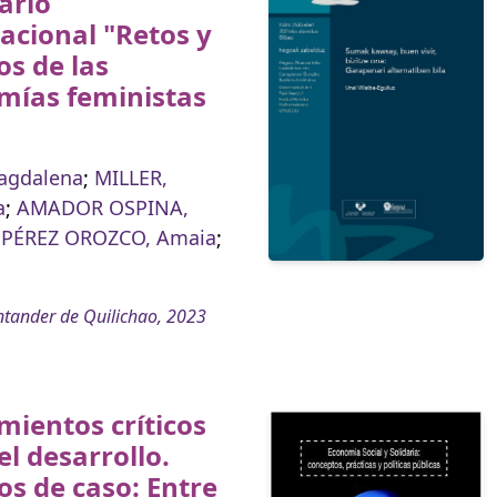
ario
acional "Retos y
os de las
mías feministas
agdalena
;
MILLER,
a
;
AMADOR OSPINA,
;
PÉREZ OROZCO, Amaia
;
tander de Quilichao, 2023
ientos críticos
el desarrollo.
os de caso: Entre