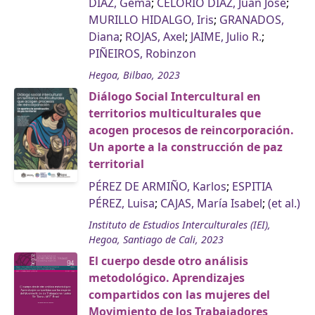
DÍAZ, Gema
;
CELORIO DÍAZ, Juan José
;
MURILLO HIDALGO, Iris
;
GRANADOS,
Diana
;
ROJAS, Axel
;
JAIME, Julio R.
;
PIÑEIROS, Robinzon
Hegoa, Bilbao, 2023
Diálogo Social Intercultural en
territorios multiculturales que
acogen procesos de reincorporación.
Un aporte a la construcción de paz
territorial
PÉREZ DE ARMIÑO, Karlos
;
ESPITIA
PÉREZ, Luisa
;
CAJAS, María Isabel
;
(et al.)
Instituto de Estudios Interculturales (IEI),
Hegoa, Santiago de Cali, 2023
El cuerpo desde otro análisis
metodológico. Aprendizajes
compartidos con las mujeres del
Movimiento de los Trabajadores