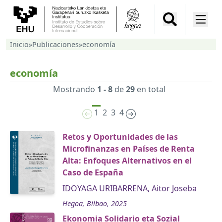
Inicio
»
Publicaciones
»
economía
economía
Mostrando
1 - 8
de
29
en total
1
2
3
4
Retos y Oportunidades de las
Microfinanzas en Países de Renta
Alta: Enfoques Alternativos en el
Caso de España
IDOYAGA URIBARRENA, Aitor Joseba
Hegoa, Bilbao, 2025
Ekonomia Solidario eta Sozial