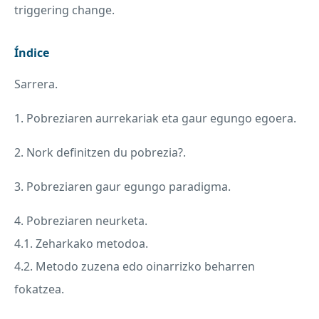
triggering change.
Índice
Sarrera.
1. Pobreziaren aurrekariak eta gaur egungo egoera.
2. Nork definitzen du pobrezia?.
3. Pobreziaren gaur egungo paradigma.
4. Pobreziaren neurketa.
4.1. Zeharkako metodoa.
4.2. Metodo zuzena edo oinarrizko beharren
fokatzea.