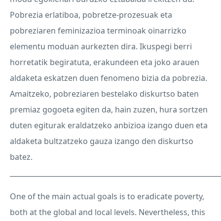
Pobrezia erlatiboa, pobretze-prozesuak eta
pobreziaren feminizazioa terminoak oinarrizko
elementu moduan aurkezten dira. Ikuspegi berri
horretatik begiratuta, erakundeen eta joko arauen
aldaketa eskatzen duen fenomeno bizia da pobrezia.
Amaitzeko, pobreziaren bestelako diskurtso baten
premiaz gogoeta egiten da, hain zuzen, hura sortzen
duten egiturak eraldatzeko anbizioa izango duen eta
aldaketa bultzatzeko gauza izango den diskurtso
batez.
_____________________________________________________________
One of the main actual goals is to eradicate poverty,
both at the global and local levels. Nevertheless, this