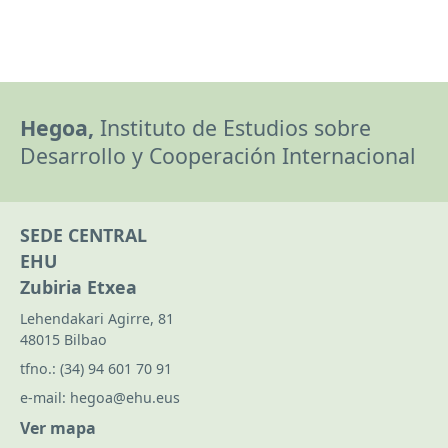
Hegoa,
Instituto de Estudios sobre
Desarrollo y Cooperación Internacional
SEDE CENTRAL
EHU
Zubiria Etxea
Lehendakari Agirre, 81
48015 Bilbao
tfno.:
(34) 94 601 70 91
e-mail:
hegoa@ehu.eus
Ver mapa