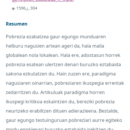
1596
304
Resumen
Pobrezia ezabatzea gaur egungo munduaren
helburu nagusien artean ageri da, hala maila
globalean nola lokalean. Hala ere, adostasun horrek
pobrezia esatean ulertzen denari buruzko eztabaida
sakona ezkutatzen du. Hain zuzen ere, paradigma
nagusiaren oinarrian, pobreziaren ikuspegia errentak
zedarritzen du. Artikuluak paradigma horren
ikuspegi kritikoa eskaintzen du, bereziki pobrezia
neurtzeko erabiltzen dituen adierazleena. Bestalde,
gaur egungo testuinguruan pobreziari aurre egiteko
modu egokienari buruzko eztabaida irekitzen du.