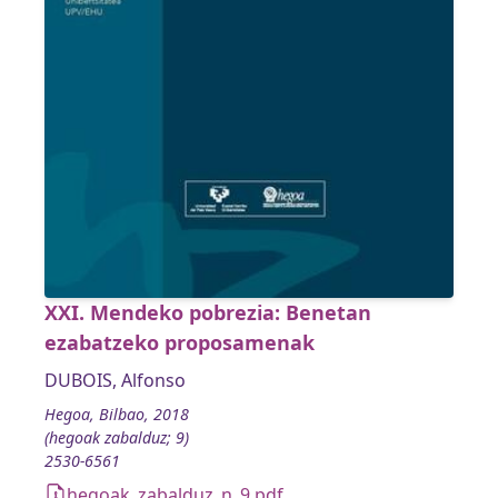
XXI. Mendeko pobrezia: Benetan
ezabatzeko proposamenak
DUBOIS, Alfonso
Hegoa, Bilbao, 2018
(hegoak zabalduz; 9)
2530-6561
hegoak_zabalduz_n_9.pdf