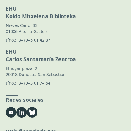
EHU
Koldo Mitxelena Biblioteka
Nieves Cano, 33
01006 Vitoria-Gasteiz
tfno.:
(34) 945 01 42 87
EHU
Carlos Santamaría Zentroa
Elhuyar plaza, 2
20018 Donostia-San Sebastián
tfno.:
(34) 943 01 74 64
Redes sociales