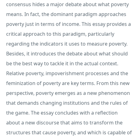
consensus hides a major debate about what poverty
means. In fact, the dominant paradigm approaches
poverty just in terms of income. This essay provides a
critical approach to this paradigm, particularly
regarding the indicators it uses to measure poverty.
Besides, it introduces the debate about what should
be the best way to tackle it in the actual context.
Relative poverty, impoverishment processes and the
feminization of poverty are key terms. From this new
perspective, poverty emerges as a new phenomenon
that demands changing institutions and the rules of
the game. The essay concludes with a reflection
about a new discourse that aims to transform the
structures that cause poverty, and which is capable of