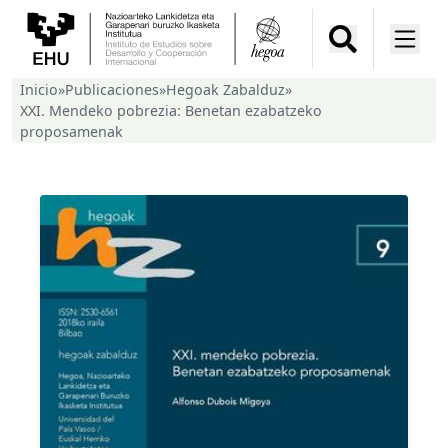
Inicio
»
Publicaciones
»
Hegoak Zabalduz
»
XXI. Mendeko pobrezia: Benetan ezabatzeko
proposamenak