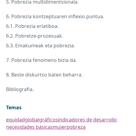
5. Pobrezia multidimentsionala.
6. Pobrezia kontzeptuaren inflexio puntua.
6.1. Pobrezia erlatiboa.
6.2. Pobretze-prozesuak.
6.3. Emakumeak eta pobrezia.
7. Pobrezia fenomeno bizia da.
8. Beste diskurtso baten beharra.
Bibliografia.
Temas
equidad
global
gráficos
indicadores de desarrollo
necesidades básicas
mujer
pobreza