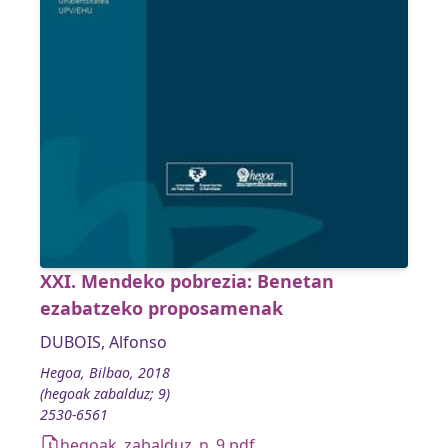
XXI. Mendeko pobrezia: Benetan
ezabatzeko proposamenak
DUBOIS, Alfonso
Hegoa, Bilbao, 2018
(hegoak zabalduz; 9)
2530-6561
hegoak_zabalduz_n_9.pdf