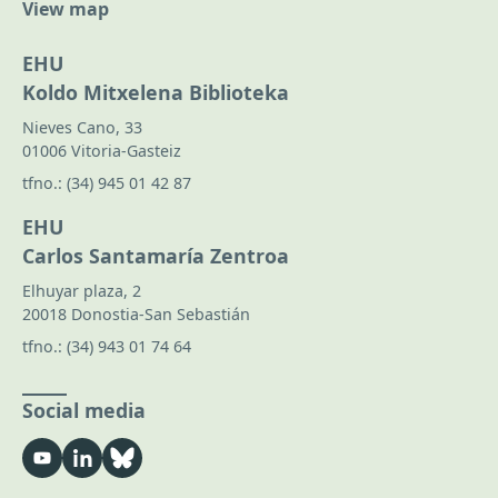
View map
EHU
Koldo Mitxelena Biblioteka
Nieves Cano, 33
01006 Vitoria-Gasteiz
tfno.:
(34) 945 01 42 87
EHU
Carlos Santamaría Zentroa
Elhuyar plaza, 2
20018 Donostia-San Sebastián
tfno.:
(34) 943 01 74 64
Social media