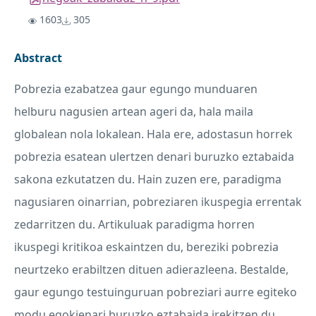
1603
305
Abstract
Pobrezia ezabatzea gaur egungo munduaren
helburu nagusien artean ageri da, hala maila
globalean nola lokalean. Hala ere, adostasun horrek
pobrezia esatean ulertzen denari buruzko eztabaida
sakona ezkutatzen du. Hain zuzen ere, paradigma
nagusiaren oinarrian, pobreziaren ikuspegia errentak
zedarritzen du. Artikuluak paradigma horren
ikuspegi kritikoa eskaintzen du, bereziki pobrezia
neurtzeko erabiltzen dituen adierazleena. Bestalde,
gaur egungo testuinguruan pobreziari aurre egiteko
modu egokienari buruzko eztabaida irekitzen du.