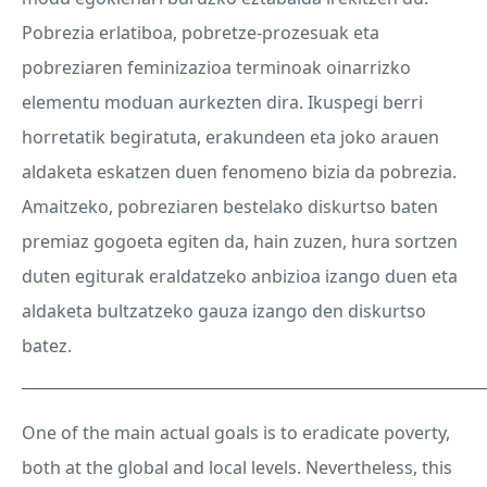
Pobrezia erlatiboa, pobretze-prozesuak eta
pobreziaren feminizazioa terminoak oinarrizko
elementu moduan aurkezten dira. Ikuspegi berri
horretatik begiratuta, erakundeen eta joko arauen
aldaketa eskatzen duen fenomeno bizia da pobrezia.
Amaitzeko, pobreziaren bestelako diskurtso baten
premiaz gogoeta egiten da, hain zuzen, hura sortzen
duten egiturak eraldatzeko anbizioa izango duen eta
aldaketa bultzatzeko gauza izango den diskurtso
batez.
_____________________________________________________________
One of the main actual goals is to eradicate poverty,
both at the global and local levels. Nevertheless, this