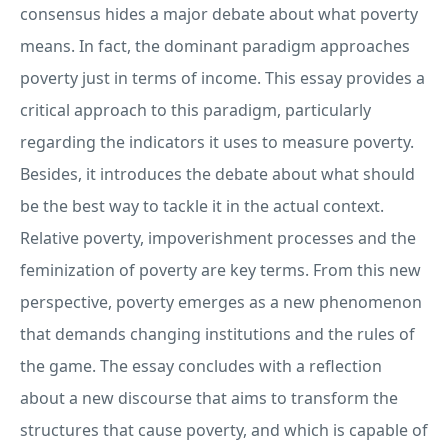
consensus hides a major debate about what poverty
means. In fact, the dominant paradigm approaches
poverty just in terms of income. This essay provides a
critical approach to this paradigm, particularly
regarding the indicators it uses to measure poverty.
Besides, it introduces the debate about what should
be the best way to tackle it in the actual context.
Relative poverty, impoverishment processes and the
feminization of poverty are key terms. From this new
perspective, poverty emerges as a new phenomenon
that demands changing institutions and the rules of
the game. The essay concludes with a reflection
about a new discourse that aims to transform the
structures that cause poverty, and which is capable of