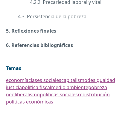
4.2.2. Precariedad laboral y vital
4.3. Persistencia de la pobreza
5. Reflexiones finales
6. Referencias bibliográficas
Temas
economía
clases sociales
capitalismo
desigualdad
justicia
política fiscal
medio ambiente
pobreza
neoliberalismo
políticas sociales
redistribución
políticas económicas