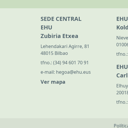
SEDE CENTRAL
EHU
EHU
Kol
Zubiria Etxea
Nieve
01006
Lehendakari Agirre, 81
48015 Bilbao
tfno.
tfno.:
(34) 94 601 70 91
EHU
e-mail:
hegoa@ehu.eus
Car
Ver mapa
Elhuy
20018
tfno.
Políti