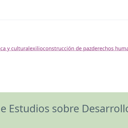
ca y cultural
exilio
construcción de paz
derechos hum
de Estudios sobre Desarrol