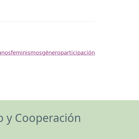
anos
feminismos
género
participación
lo y Cooperación