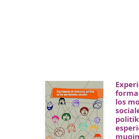
Experi
formac
los m
social
politi
esperi
mugi