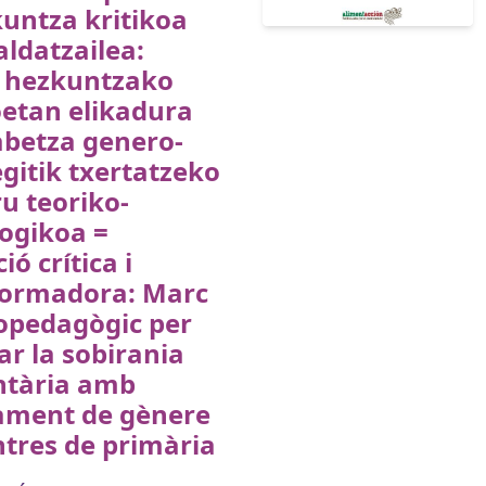
untza kritikoa
aldatzailea:
 hezkuntzako
oetan elikadura
abetza genero-
gitik txertatzeko
u teoriko-
ogikoa =
ió crítica i
formadora: Marc
opedagògic per
ar la sobirania
ntària amb
ament de gènere
ntres de primària