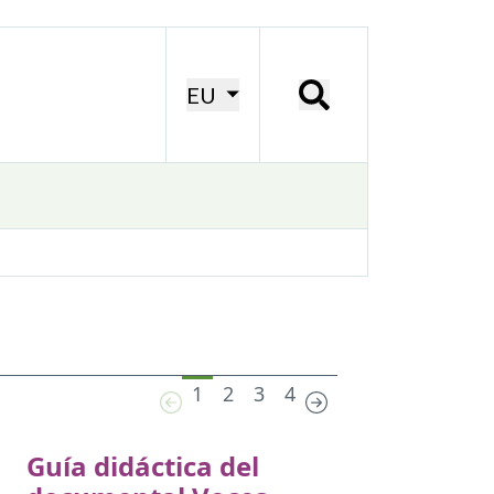
EU
1
2
3
4
Guía didáctica del