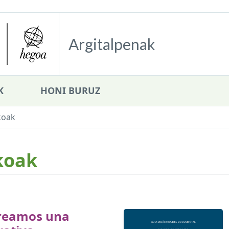
Argitalpenak
K
HONI BURUZ
koak
koak
creamos una