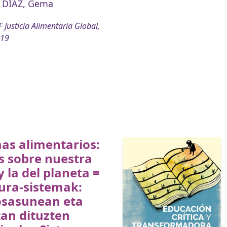
 DÍAZ, Gema
 Justicia Alimentaria Global,
019
as alimentarios:
s sobre nuestra
y la del planeta =
ura-sistemak:
osasunean eta
an dituzten