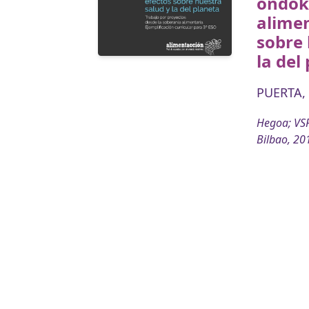
ondok
alimen
sobre 
la del
PUERTA, 
Hegoa; VSF
Bilbao, 20