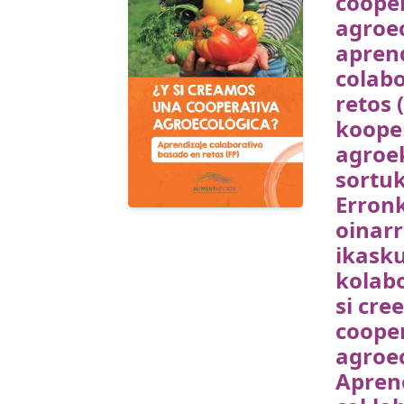
coope
agroec
apren
colab
retos 
koope
agroe
sortu
Erron
oinarr
ikask
kolabo
si cr
coope
agroec
Apren