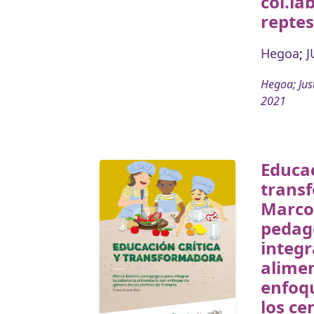
col.la
reptes
Hegoa
;
J
Hegoa; Just
2021
Educac
trans
Marco 
pedag
integr
alimen
enfoq
los ce