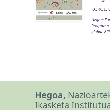
KOROL, C
Hegoa; Fu
Programa 
global, Bi
Hegoa,
Nazioartek
Ikasketa Institutu