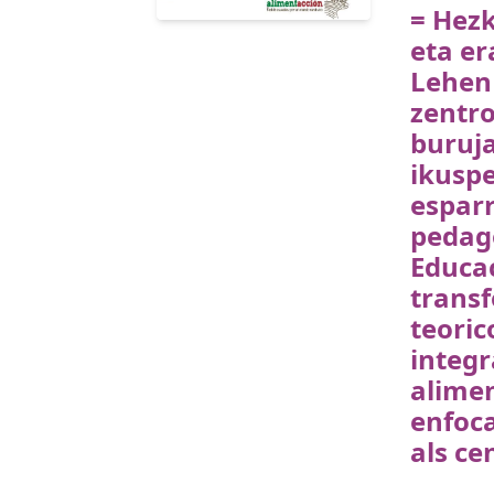
= Hezk
eta er
Lehen
zentr
buruj
ikuspe
esparr
pedag
Educac
trans
teoric
integr
alime
enfoc
als ce