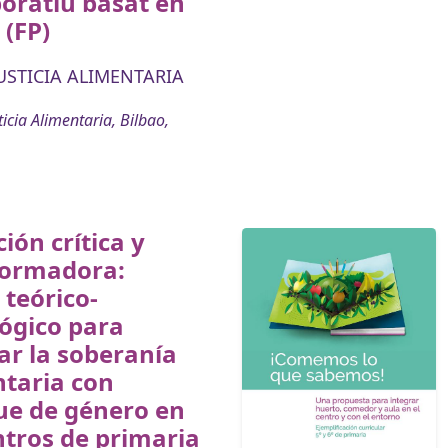
boratiu basat en
 (FP)
USTICIA ALIMENTARIA
icia Alimentaria, Bilbao,
ión crítica y
formadora:
teórico-
ógico para
ar la soberanía
taria con
ue de género en
ntros de primaria