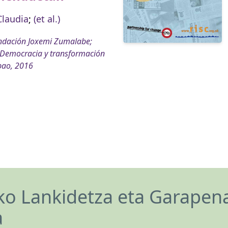
laudia
;
(et al.)
ndación Joxemi Zumalabe;
Democracia y transformación
lbao, 2016
o Lankidetza eta Garapen
a