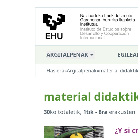
ARGITALPENAK
EGILEA
Hasiera
»
Argitalpenak
»
material didakti
material didakti
30
ko totaletik,
1tik - 8ra
erakusten
¿Y si 