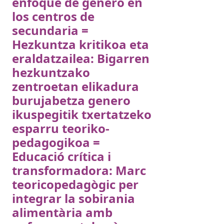
enfoque de género en
los centros de
secundaria =
Hezkuntza kritikoa eta
eraldatzailea: Bigarren
hezkuntzako
zentroetan elikadura
burujabetza genero
ikuspegitik txertatzeko
esparru teoriko-
pedagogikoa =
Educació crítica i
transformadora: Marc
teoricopedagògic per
integrar la sobirania
alimentària amb