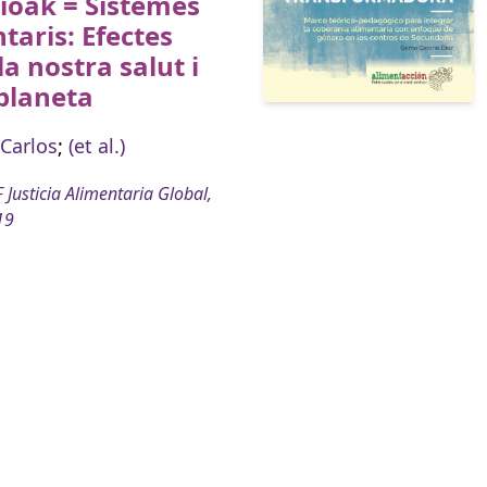
ioak = Sistemes
taris: Efectes
la nostra salut i
 planeta
Carlos
;
(et al.)
 Justicia Alimentaria Global,
19