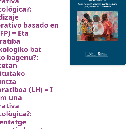
rativa
ológica?:
dizaje
orativo basado en
(FP) = Eta
ratiba
kologiko bat
ko bagenu?:
ketan
itutako
untza
ratiboa (LH) = I
eem una
rativa
ològica?:
entatge