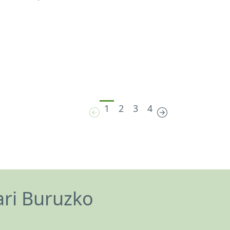
1
2
3
4
ari Buruzko