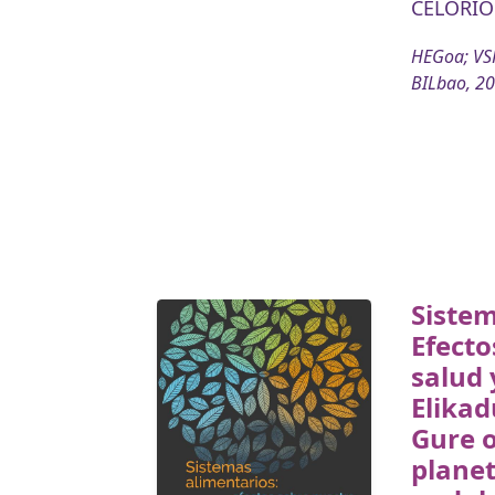
CELORIO
HEGoa; VSF
BILbao, 2
Sistem
Efecto
salud 
Elikad
Gure 
planet