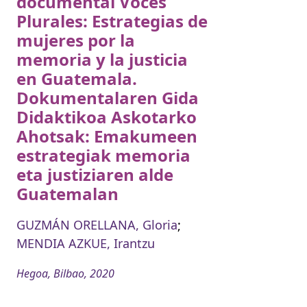
documental Voces
Plurales: Estrategias de
mujeres por la
memoria y la justicia
en Guatemala.
Dokumentalaren Gida
Didaktikoa Askotarko
Ahotsak: Emakumeen
estrategiak memoria
eta justiziaren alde
Guatemalan
GUZMÁN ORELLANA, Gloria
;
MENDIA AZKUE, Irantzu
Hegoa, Bilbao, 2020