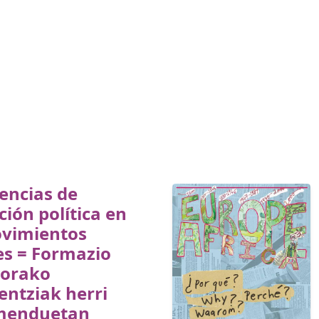
encias de
ión política en
ovimientos
es = Formazio
korako
entziak herri
menduetan