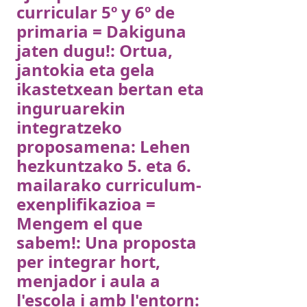
curricular 5º y 6º de
primaria = Dakiguna
jaten dugu!: Ortua,
jantokia eta gela
ikastetxean bertan eta
inguruarekin
integratzeko
proposamena: Lehen
hezkuntzako 5. eta 6.
mailarako curriculum-
exenplifikazioa =
Mengem el que
sabem!: Una proposta
per integrar hort,
menjador i aula a
l'escola i amb l'entorn: