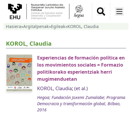
Hasiera
»
Argitalpenak
»
Egileak
»
KOROL, Claudia
KOROL, Claudia
Experiencias de formación política en
los movimientos sociales = Formazio
politikorako esperientziak herri
mugimenduetan
KOROL, Claudia
;
(et al.)
Hegoa; Fundación Joxemi Zumalabe; Programa
Democracia y transformación global, Bilbao,
2016