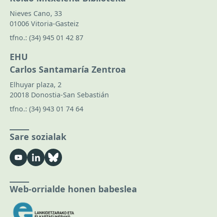
Nieves Cano, 33
01006 Vitoria-Gasteiz
tfno.:
(34) 945 01 42 87
EHU
Carlos Santamaría Zentroa
Elhuyar plaza, 2
20018 Donostia-San Sebastián
tfno.:
(34) 943 01 74 64
Sare sozialak
Web-orrialde honen babeslea