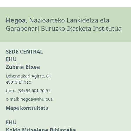
Hegoa,
Nazioarteko Lankidetza eta
Garapenari Buruzko Ikasketa Institutua
SEDE CENTRAL
EHU
Zubiria Etxea
Lehendakari Agirre, 81
48015 Bilbao
tfno.:
(34) 94 601 70 91
e-mail:
hegoa@ehu.eus
Mapa kontsultatu
EHU
Koldo Mitxelena Biblioteka