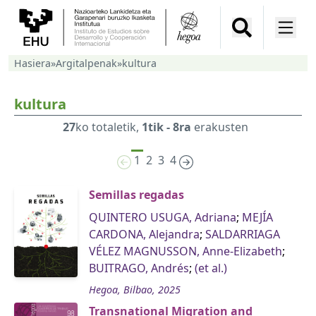
Hasiera
»
Argitalpenak
»
kultura
kultura
27
ko totaletik,
1tik - 8ra
erakusten
1
2
3
4
Semillas regadas
QUINTERO USUGA, Adriana
;
MEJÍA
CARDONA, Alejandra
;
SALDARRIAGA
VÉLEZ MAGNUSSON, Anne-Elizabeth
;
BUITRAGO, Andrés
;
(et al.)
Hegoa, Bilbao, 2025
Transnational Migration and