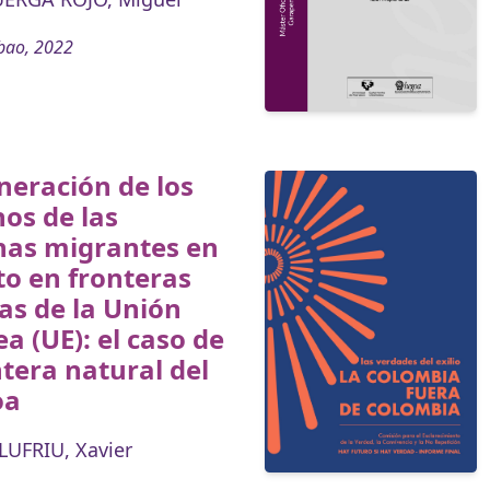
bao, 2022
neración de los
os de las
nas migrantes en
to en fronteras
as de la Unión
a (UE): el caso de
ntera natural del
oa
UFRIU, Xavier