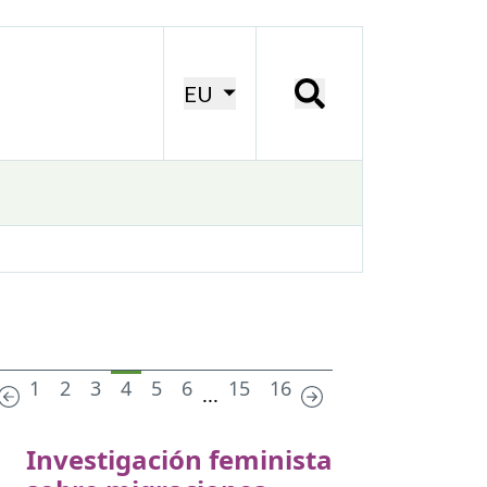
EU
1
2
3
4
5
6
15
16
...
Investigación feminista