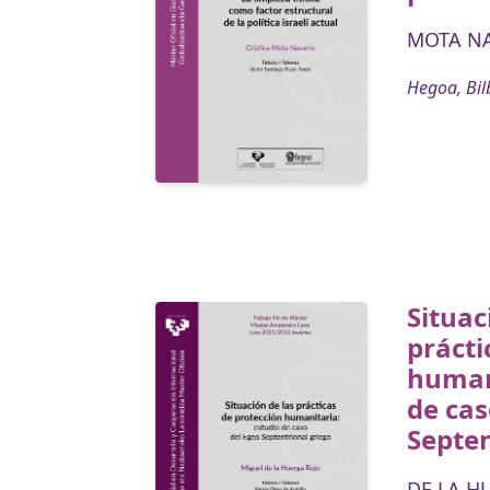
MOTA NA
Hegoa, Bil
Situac
prácti
human
de cas
Septen
DE LA H