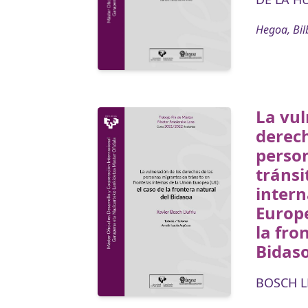
Hegoa, Bil
La vul
derech
perso
tránsi
intern
Europe
la fro
Bidas
BOSCH LL