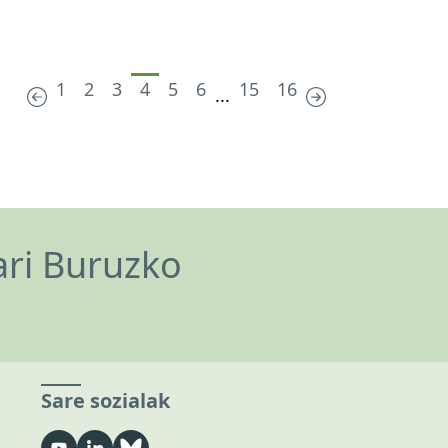
1
2
3
4
5
6
15
16
...
ari Buruzko
Sare sozialak