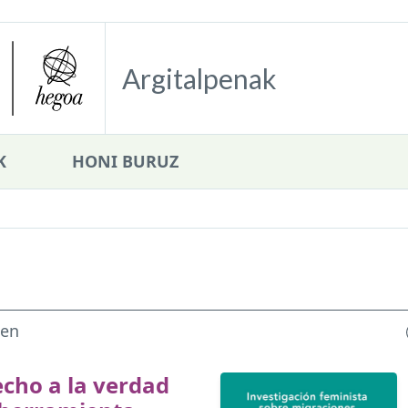
Argitalpenak
K
HONI BURUZ
ten
echo a la verdad