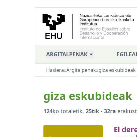
ARGITALPENAK
EGILEA
Hasiera
»
Argitalpenak
»
giza eskubideak
giza eskubideak
124
ko totaletik,
25tik - 32ra
erakus
El der