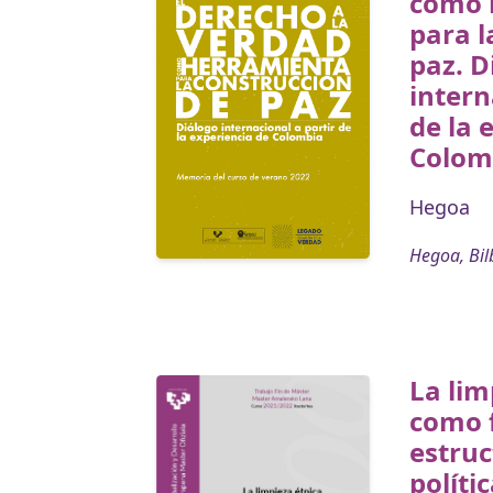
como 
para l
paz. D
intern
de la 
Colom
Hegoa
Hegoa, Bil
La lim
como 
estruc
polític