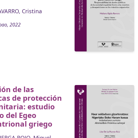
VARRO, Cristina
bao, 2022
ión de las
cas de protección
itaria: estudio
o del Egeo
trional griego
UERGA ROJO, Miguel