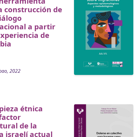
herramienta
a construcción de
iálogo
acional a partir
experiencia de
bia
bao, 2022
pieza étnica
factor
tural de la
a israelí actual