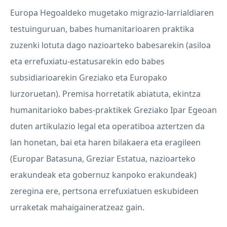
Europa Hegoaldeko mugetako migrazio-larrialdiaren
testuinguruan, babes humanitarioaren praktika
zuzenki lotuta dago nazioarteko babesarekin (asiloa
eta errefuxiatu-estatusarekin edo babes
subsidiarioarekin Greziako eta Europako
lurzoruetan). Premisa horretatik abiatuta, ekintza
humanitarioko babes-praktikek Greziako Ipar Egeoan
duten artikulazio legal eta operatiboa aztertzen da
lan honetan, bai eta haren bilakaera eta eragileen
(Europar Batasuna, Greziar Estatua, nazioarteko
erakundeak eta gobernuz kanpoko erakundeak)
zeregina ere, pertsona errefuxiatuen eskubideen
urraketak mahaigaineratzeaz gain.