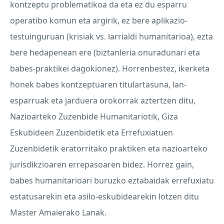
kontzeptu problematikoa da eta ez du esparru
operatibo komun eta argirik, ez bere aplikazio-
testuinguruan (krisiak vs. larrialdi humanitarioa), ezta
bere hedapenean ere (biztanleria onuradunari eta
babes-praktikei dagokionez). Horrenbestez, ikerketa
honek babes kontzeptuaren titulartasuna, lan-
esparruak eta jarduera orokorrak aztertzen ditu,
Nazioarteko Zuzenbide Humanitariotik, Giza
Eskubideen Zuzenbidetik eta Errefuxiatuen
Zuzenbidetik eratorritako praktiken eta nazioarteko
jurisdikzioaren errepasoaren bidez. Horrez gain,
babes humanitarioari buruzko eztabaidak errefuxiatu
estatusarekin eta asilo-eskubidearekin lotzen ditu
Master Amaierako Lanak.