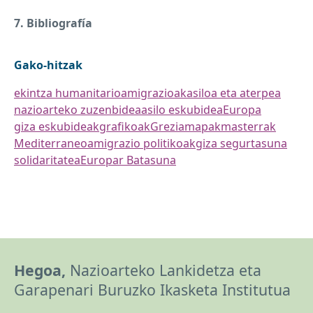
7. Bibliografía
Gako-hitzak
ekintza humanitarioa
migrazioak
asiloa eta aterpea
nazioarteko zuzenbidea
asilo eskubidea
Europa
giza eskubideak
grafikoak
Grezia
mapak
masterrak
Mediterraneoa
migrazio politikoak
giza segurtasuna
solidaritatea
Europar Batasuna
Hegoa,
Nazioarteko Lankidetza eta
Garapenari Buruzko Ikasketa Institutua