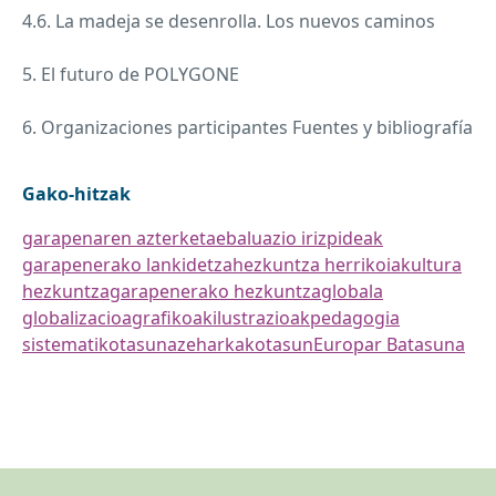
4.6. La madeja se desenrolla. Los nuevos caminos
5. El futuro de
POLYGONE
6. Organizaciones participantes Fuentes y bibliografía
Gako-hitzak
garapenaren azterketa
ebaluazio irizpideak
garapenerako lankidetza
hezkuntza herrikoia
kultura
hezkuntza
garapenerako hezkuntza
globala
globalizacioa
grafikoak
ilustrazioak
pedagogia
sistematikotasuna
zeharkakotasun
Europar Batasuna