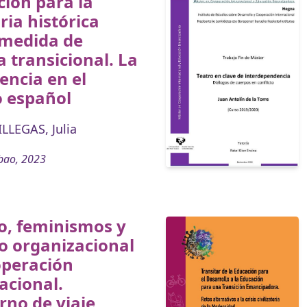
ión para la
ia histórica
medida de
ia transicional. La
encia en el
o español
LLEGAS, Julia
bao, 2023
o, feminismos y
o organizacional
operación
acional.
no de viaje