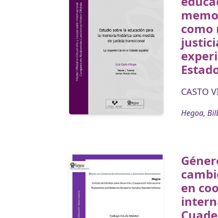
educac
memor
como 
justic
experi
Estad
CASTO VI
Hegoa, Bil
Géner
cambi
en co
intern
Cuader