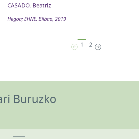
CASADO, Beatriz
Hegoa; EHNE, Bilbao, 2019
1
2
ari Buruzko