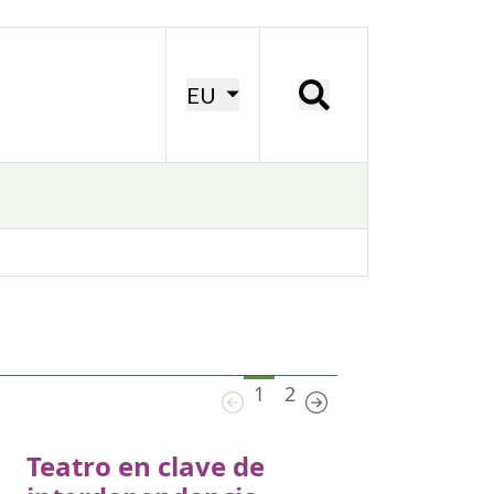
EU
1
2
Teatro en clave de