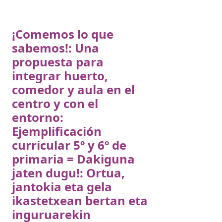
¡Comemos lo que
sabemos!: Una
propuesta para
integrar huerto,
comedor y aula en el
centro y con el
entorno:
Ejemplificación
curricular 5º y 6º de
primaria = Dakiguna
jaten dugu!: Ortua,
jantokia eta gela
ikastetxean bertan eta
inguruarekin