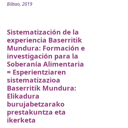
Bilbao, 2019
Sistematización de la
experiencia Baserritik
Mundura: Formación e
investigación para la
Soberanía Alimentaria
= Esperientziaren
sistematizazioa
Baserritik Mundura:
Elikadura
burujabetzarako
prestakuntza eta
ikerketa