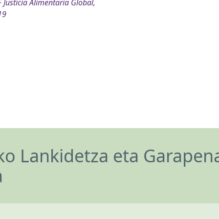
 Justicia Alimentaria Global,
19
o Lankidetza eta Garapen
a