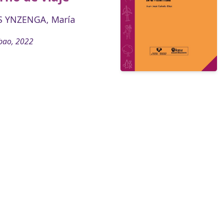
 YNZENGA, María
bao, 2022