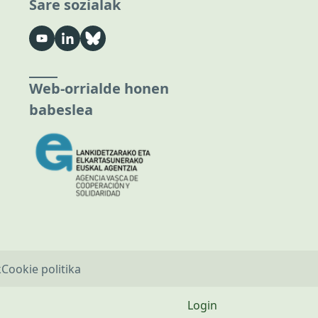
Sare sozialak
Web-orrialde honen
babeslea
k
Cookie politika
Login