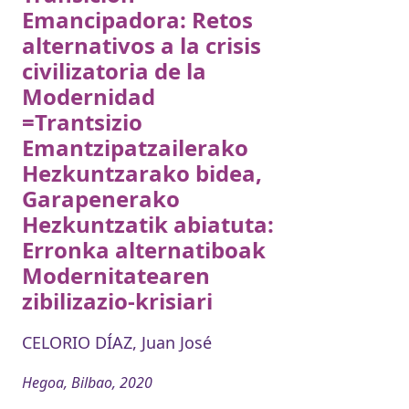
Emancipadora: Retos
alternativos a la crisis
civilizatoria de la
Modernidad
=Trantsizio
Emantzipatzailerako
Hezkuntzarako bidea,
Garapenerako
Hezkuntzatik abiatuta:
Erronka alternatiboak
Modernitatearen
zibilizazio-krisiari
CELORIO DÍAZ, Juan José
Hegoa, Bilbao, 2020