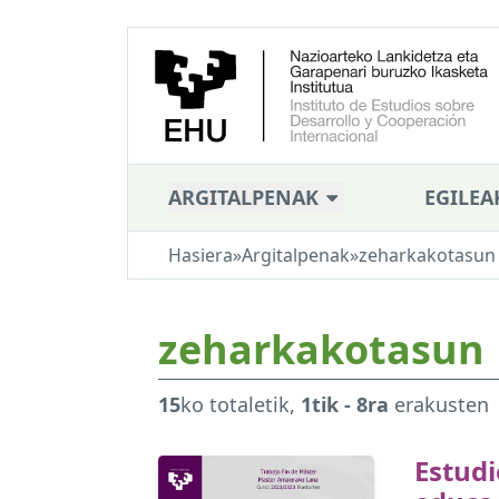
ARGITALPENAK
EGILEA
Hasiera
»
Argitalpenak
»
zeharkakotasun
zeharkakotasun
15
ko totaletik,
1tik - 8ra
erakusten
Estudi