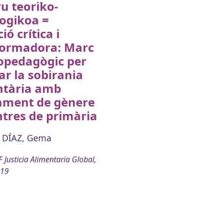
u teoriko-
ogikoa =
ió crítica i
formadora: Marc
opedagògic per
ar la sobirania
ntària amb
ament de gènere
ntres de primària
 DÍAZ, Gema
 Justicia Alimentaria Global,
019