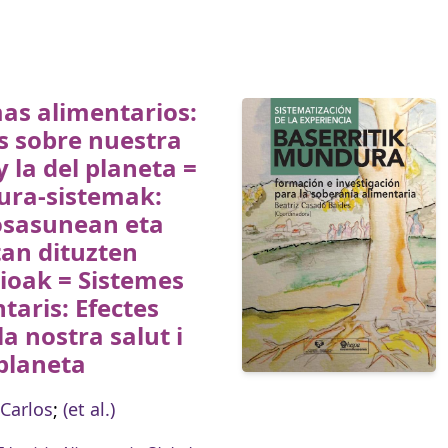
as alimentarios:
s sobre nuestra
y la del planeta =
ura-sistemak:
osasunean eta
an dituzten
ioak = Sistemes
taris: Efectes
la nostra salut i
 planeta
Carlos
;
(et al.)