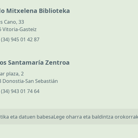
do Mitxelena Biblioteka
s Cano, 33
 Vitoria-Gasteiz
:
(34) 945 01 42 87
los Santamaría Zentroa
ar plaza, 2
 Donostia-San Sebastián
:
(34) 943 01 74 64
itika eta datuen babesa
Lege oharra eta baldintza orokorra