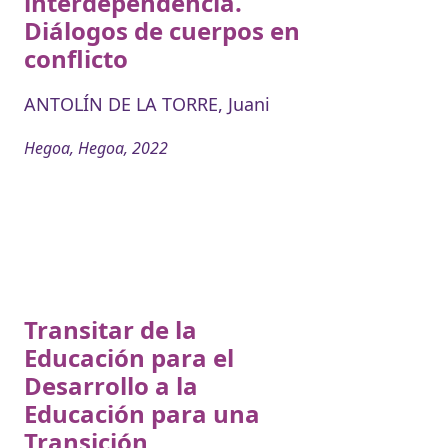
interdependencia.
Diálogos de cuerpos en
conflicto
ANTOLÍN DE LA TORRE, Juani
Hegoa, Hegoa, 2022
Transitar de la
Educación para el
Desarrollo a la
Educación para una
Transición