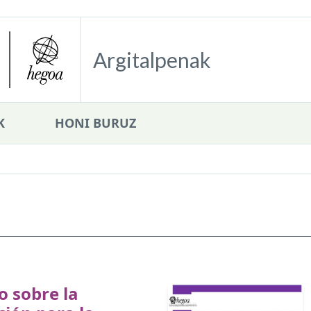
Argitalpenak
K
HONI BURUZ
o sobre la