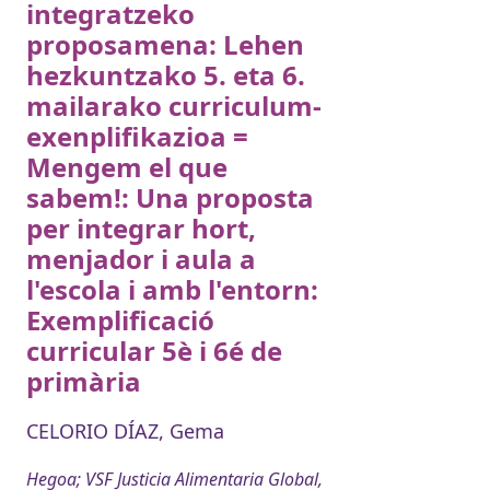
integratzeko
proposamena: Lehen
hezkuntzako 5. eta 6.
mailarako curriculum-
exenplifikazioa =
Mengem el que
sabem!: Una proposta
per integrar hort,
menjador i aula a
l'escola i amb l'entorn:
Exemplificació
curricular 5è i 6é de
primària
CELORIO DÍAZ, Gema
Hegoa; VSF Justicia Alimentaria Global,