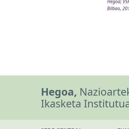
Hegoa; VSF
Bilbao, 20
Hegoa,
Nazioartek
Ikasketa Institutu