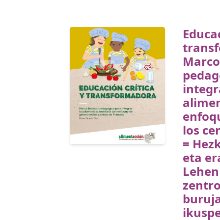
Educac
trans
Marco 
pedag
integr
alimen
enfoq
los ce
= Hezk
eta er
Lehen
zentr
buruj
ikuspe