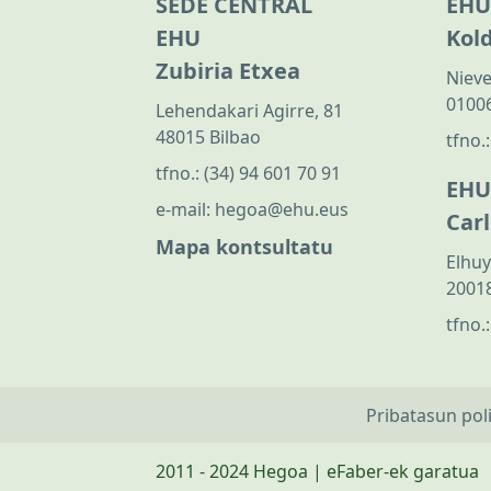
SEDE CENTRAL
EHU
EHU
Kol
Zubiria Etxea
Nieve
01006
Lehendakari Agirre, 81
48015 Bilbao
tfno.
tfno.:
(34) 94 601 70 91
EHU
e-mail:
hegoa@ehu.eus
Car
Mapa kontsultatu
Elhuy
20018
tfno.
Pribatasun pol
2011 - 2024 Hegoa | eFaber-ek garatua