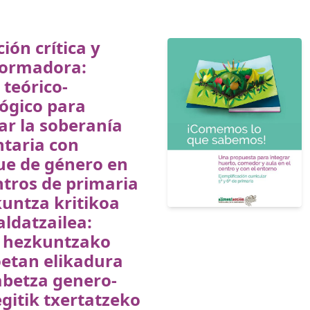
ión crítica y
formadora:
teórico-
ógico para
ar la soberanía
taria con
ue de género en
ntros de primaria
untza kritikoa
aldatzailea:
 hezkuntzako
oetan elikadura
abetza genero-
gitik txertatzeko