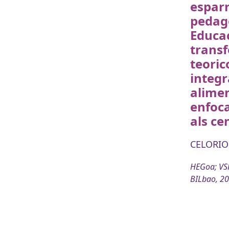
esparr
pedag
Educac
trans
teoric
integr
alime
enfoc
als ce
CELORIO
HEGoa; VSF
BILbao, 2