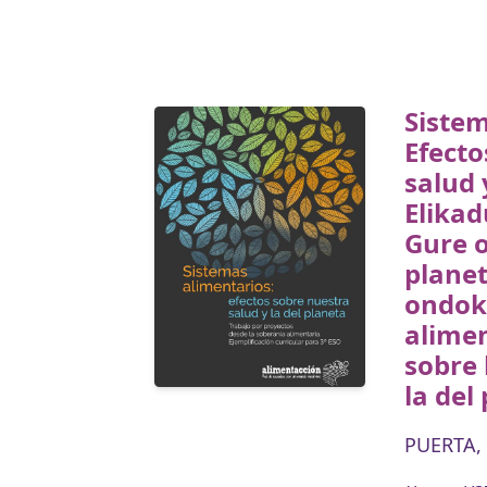
Sistem
Efecto
salud 
Elikad
Gure 
planet
ondok
alimen
sobre 
la del
PUERTA, 