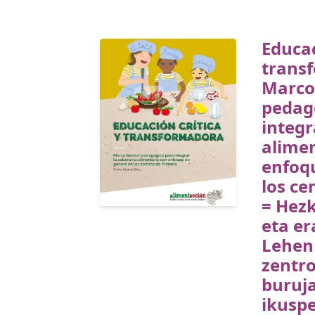
Educac
trans
Marco 
pedag
integr
alimen
enfoq
los ce
= Hezk
eta er
Lehen
zentr
buruj
ikuspe