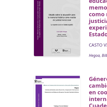
educac
memor
como 
justic
experi
Estad
CASTO VI
Hegoa, Bil
Géner
cambi
en co
intern
Cuader