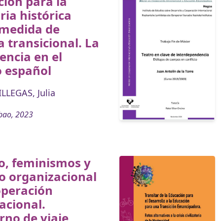
ión para la
ia histórica
medida de
ia transicional. La
encia en el
o español
LLEGAS, Julia
bao, 2023
o, feminismos y
o organizacional
operación
acional.
no de viaje