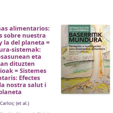
as alimentarios:
s sobre nuestra
y la del planeta =
ura-sistemak:
osasunean eta
an dituzten
ioak = Sistemes
taris: Efectes
la nostra salut i
 planeta
Carlos
;
(et al.)