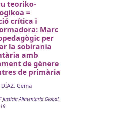
u teoriko-
ogikoa =
ió crítica i
formadora: Marc
opedagògic per
ar la sobirania
ntària amb
ament de gènere
ntres de primària
 DÍAZ, Gema
 Justicia Alimentaria Global,
019