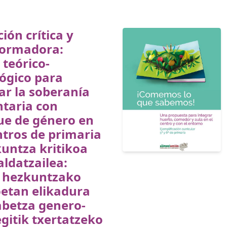
ión crítica y
formadora:
teórico-
ógico para
ar la soberanía
taria con
ue de género en
ntros de primaria
untza kritikoa
aldatzailea:
 hezkuntzako
oetan elikadura
abetza genero-
gitik txertatzeko