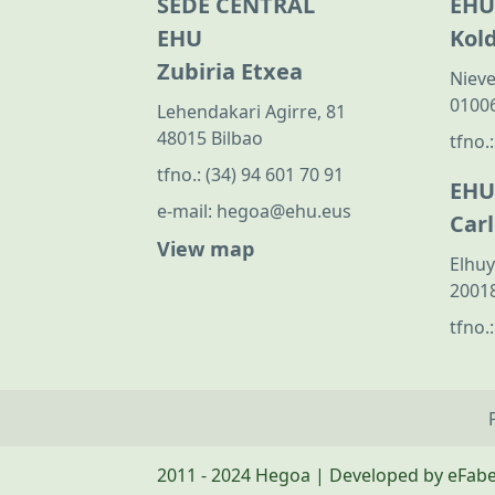
SEDE CENTRAL
EHU
EHU
Kol
Zubiria Etxea
Nieve
01006
Lehendakari Agirre, 81
48015 Bilbao
tfno.
tfno.:
(34) 94 601 70 91
EHU
e-mail:
hegoa@ehu.eus
Car
View map
Elhuy
20018
tfno.
2011 - 2024 Hegoa | Developed by eFab