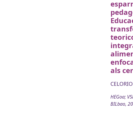
esparr
pedag
Educac
trans
teoric
integr
alime
enfoc
als ce
CELORIO
HEGoa; VSF
BILbao, 2