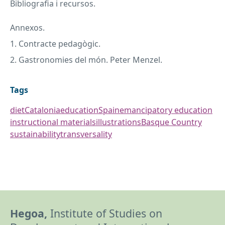
Bibliografia i recursos.
Annexos.
1. Contracte pedagògic.
2. Gastronomies del món. Peter Menzel.
Tags
diet
Catalonia
education
Spain
emancipatory education
instructional materials
illustrations
Basque Country
sustainability
transversality
Hegoa,
Institute of Studies on