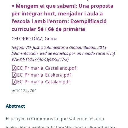
= Mengem el que sabem!: Una proposta
per integrar hort, menjador i aula a
l'escola i amb l'entorn: Exemplificació
curricular 5è i 6é de primària
CELORIO DÍAZ, Gema
Hegoa; VSF Justicia Alimentaria Global, Bilbao, 2019
(Alimentacción. Red de escuelas por un mundo rural vivo)
978-84-16257-(46-1)(48-5)(47-8)
EC_Primaria_Castellano.pdf
EC_Primaria_Euskera.pdf
EC_Primaria_Catalan.pdf
1617
764
Abstract
El proyecto Comemos lo que sabemos es una
invitación a explorar la temática de la alimentación