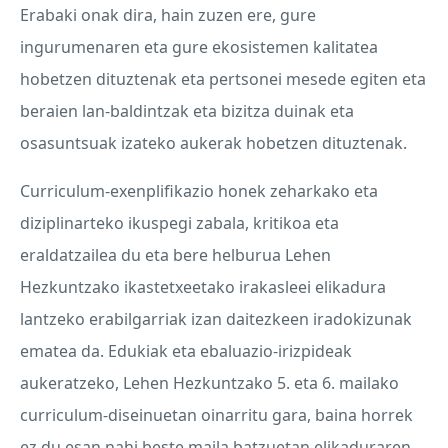
Erabaki onak dira, hain zuzen ere, gure
ingurumenaren eta gure ekosistemen kalitatea
hobetzen dituztenak eta pertsonei mesede egiten eta
beraien lan-baldintzak eta bizitza duinak eta
osasuntsuak izateko aukerak hobetzen dituztenak.
Curriculum-exenplifikazio honek zeharkako eta
diziplinarteko ikuspegi zabala, kritikoa eta
eraldatzailea du eta bere helburua Lehen
Hezkuntzako ikastetxeetako irakasleei elikadura
lantzeko erabilgarriak izan daitezkeen iradokizunak
ematea da. Edukiak eta ebaluazio-irizpideak
aukeratzeko, Lehen Hezkuntzako 5. eta 6. mailako
curriculum-diseinuetan oinarritu gara, baina horrek
ez du esan nahi beste maila batzuetan elikaduraren