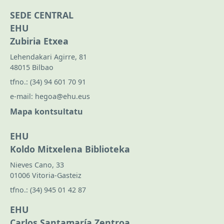
SEDE CENTRAL
EHU
Zubiria Etxea
Lehendakari Agirre, 81
48015 Bilbao
tfno.:
(34) 94 601 70 91
e-mail:
hegoa@ehu.eus
Mapa kontsultatu
EHU
Koldo Mitxelena Biblioteka
Nieves Cano, 33
01006 Vitoria-Gasteiz
tfno.:
(34) 945 01 42 87
EHU
Carlos Santamaría Zentroa