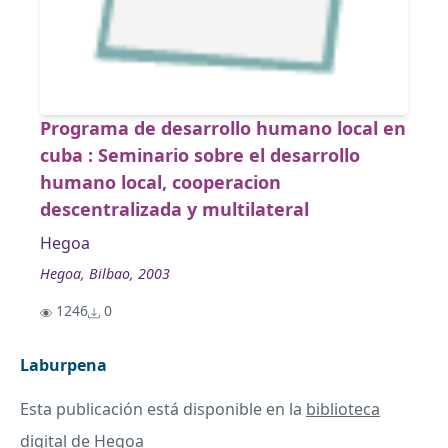
Programa de desarrollo humano local en
cuba : Seminario sobre el desarrollo
humano local, cooperacion
descentralizada y multilateral
Hegoa
Hegoa, Bilbao, 2003
1246
0
Laburpena
Esta publicación está disponible en la
biblioteca
digital de Hegoa