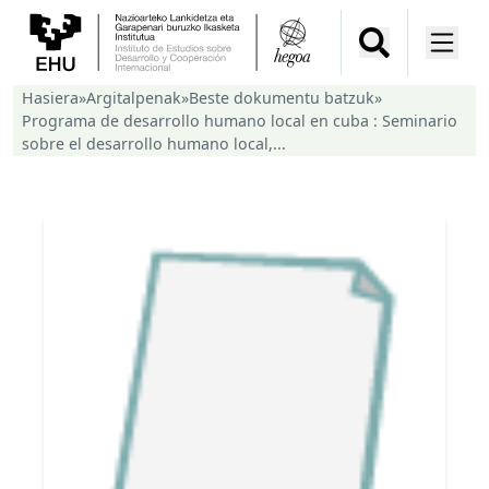
Hasiera
»
Argitalpenak
»
Beste dokumentu batzuk
»
Programa de desarrollo humano local en cuba : Seminario
sobre el desarrollo humano local,...