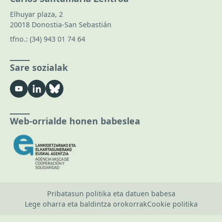
Elhuyar plaza, 2
20018 Donostia-San Sebastián
tfno.:
(34) 943 01 74 64
Sare sozialak
Web-orrialde honen babeslea
Pribatasun politika eta datuen babesa
Lege oharra eta baldintza orokorrak
Cookie politika