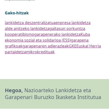
Gako-hitzak
lankidetza deszentralizatua
enpresa lankidetza
alde anitzeko lankidetza
gaitasun sorkuntza
kooperatibismo
garapenerako lankidetza
Kuba
ekonomia sozial eta solidarioa (ESS)
garapena
grafikoak
garapenaren adierazleak
GKE
Euskal Herria
partaidetza
mikrokredituak
Hegoa,
Nazioarteko Lankidetza eta
Garapenari Buruzko Ikasketa Institutua