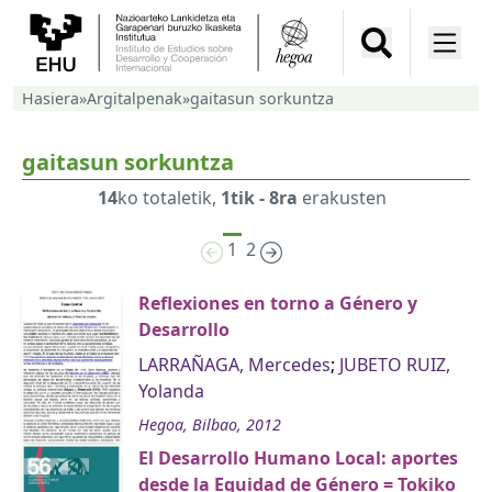
Hasiera
»
Argitalpenak
»
gaitasun sorkuntza
gaitasun sorkuntza
14
ko totaletik,
1tik - 8ra
erakusten
1
2
Reflexiones en torno a Género y
Desarrollo
LARRAÑAGA, Mercedes
;
JUBETO RUIZ,
Yolanda
Hegoa, Bilbao, 2012
El Desarrollo Humano Local: aportes
desde la Equidad de Género = Tokiko