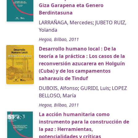
Giza Garapena eta Genero
Berdintasuna
LARRAÑAGA, Mercedes
;
JUBETO RUIZ,
Yolanda
Hegoa, Bilbao, 2011
Desarrollo humano local : De la
teoría a la práctica : Los casos de la
reconversión azucarera en Holguín
(Cuba) y de los campamentos
saharauis de Tinduf
DUBOIS, Alfonso
;
GURIDI, Luis
;
LOPEZ
BELLOSO, María
Hegoa, Bilbao, 2011
La acción humanitaria como
instrumento para la construcción de
la paz : Herramientas,
potencialidades y críticas