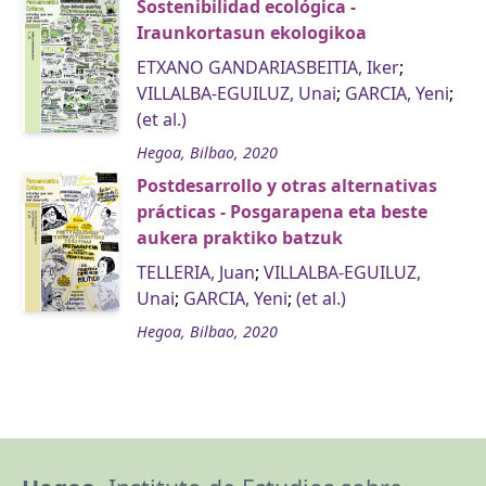
Sostenibilidad ecológica -
Iraunkortasun ekologikoa
ETXANO GANDARIASBEITIA, Iker
;
VILLALBA-EGUILUZ, Unai
;
GARCIA, Yeni
;
(et al.)
Hegoa, Bilbao, 2020
Postdesarrollo y otras alternativas
prácticas - Posgarapena eta beste
aukera praktiko batzuk
TELLERIA, Juan
;
VILLALBA-EGUILUZ,
Unai
;
GARCIA, Yeni
;
(et al.)
Hegoa, Bilbao, 2020